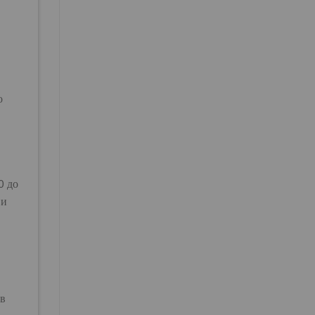
о
0 до
 и
ав