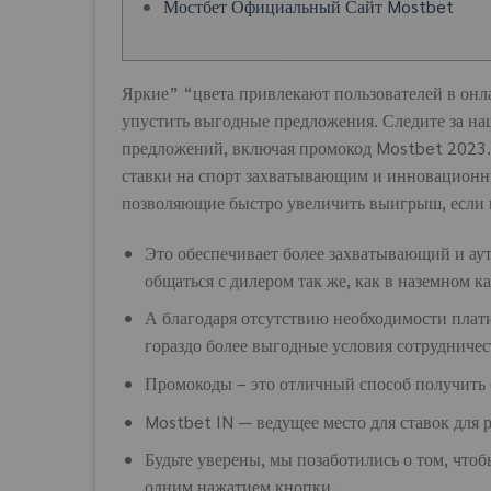
Мостбет Официальный Сайт Mostbet
Яркие” “цвета привлекают пользователей в онл
упустить выгодные предложения. Следите за на
предложений, включая промокод Mostbet 2023. A
ставки на спорт захватывающим и инновационн
позволяющие быстро увеличить выигрыш, если ш
Это обеспечивает более захватывающий и аут
общаться с дилером так же, как в наземном ка
А благодаря отсутствию необходимости плат
гораздо более выгодные условия сотрудничес
Промокоды – это отличный способ получить б
Mostbet IN — ведущее место для ставок для 
Будьте уверены, мы позаботились о том, чтоб
одним нажатием кнопки.