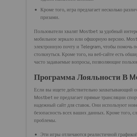
Кроме того, игра предлагает несколько разл
призами.
Пользователи хвалят Mostbet за удобный интер
мобильное зеркало или офшорную версию. Mostb
электронную почту и Telegram, чтобы помочь п
столкнуться. Кроме того, на веб-сайте есть обш
часто задаваемые вопросы, позволяющие пользо
Программа Лояльности В M
Если вы ищете действительно захватывающий оп
Mostbet не предлагает прямые трансляции спор
надежный сайт для ставок. Они используют нов
безопасность всех ваших данных. Кроме того, с
проблемы.
Эти игры отличаются реалистичной график