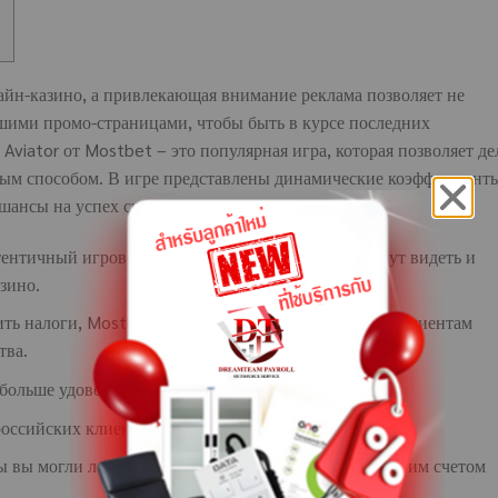
айн-казино, а привлекающая внимание реклама позволяет не
шими промо-страницами, чтобы быть в курсе последних
viator от Mostbet – это популярная игра, которая позволяет де
ым способом. В игре представлены динамические коэффициент
ансы на успех складываются в вашу пользу.
ентичный игровой процесс, поскольку игроки могут видеть и
зино.
ить налоги, Mostbet. com может предложить своим клиентам
тва.
ольше удовольствия от ставок в Интернете.
российских клиентов.
ы вы могли легко зарегистрироваться и управлять своим счетом