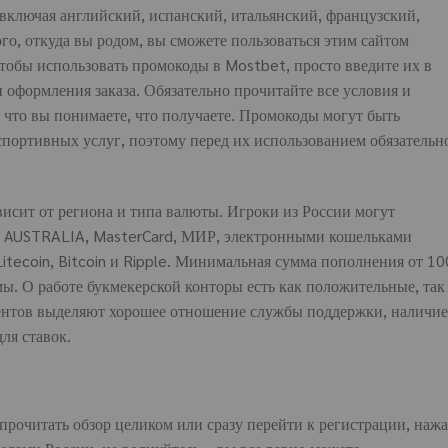
 включая английский, испанский, итальянский, французский,
го, откуда вы родом, вы сможете пользоваться этим сайтом
тобы использовать промокоды в Mostbet, просто введите их в
 оформления заказа. Обязательно прочитайте все условия и
, что вы понимаете, что получаете. Промокоды могут быть
спортивных услуг, поэтому перед их использованием обязательн
исит от региона и типа валюты. Игроки из России могут
R AUSTRALIA, MasterCard, МИР, электронными кошельками
tecoin, Bitcoin и Ripple. Минимальная сумма пополнения от 10
ы. О работе букмекерской конторы есть как положительные, так
ентов выделяют хорошее отношение службы поддержки, наличие
ля ставок.
прочитать обзор целиком или сразу перейти к регистрации, наж