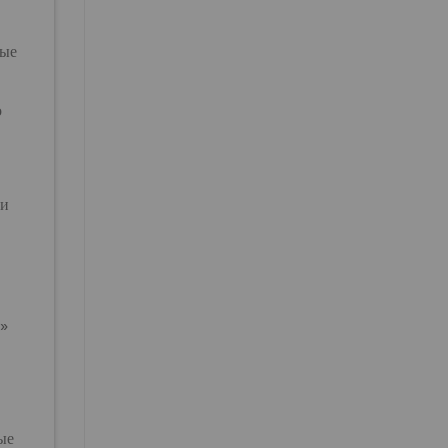
ные
о
ли
я»
ые