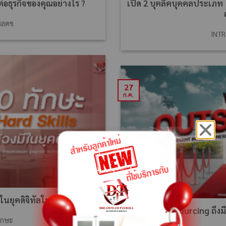
่อธุรกิจของคุณอย่างไร ?
เปิด 2 บุคลิคบุคคลประเภท 
หลดข
INTR
27
ก.ค.
ในยุคดิจิทัลในปัจจุบัน
ทำไม? Outsourcing ถึงมี
ักษะ