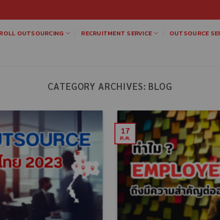
ROLL OUTSOURCING
RECRUITMENT SERVICE
OUTSOURCE SER
CATEGORY ARCHIVES:
BLOG
17
ต.ค.