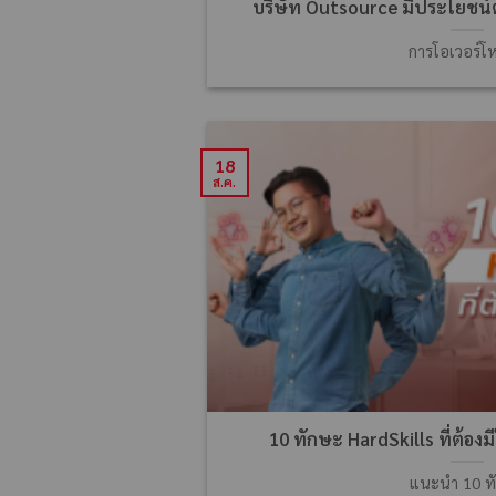
บริษัท Outsource มีประโยชน์ต
การโอเวอร์โ
18
ส.ค.
10 ทักษะ HardSkills ที่ต้องมี
แนะนำ 10 ท