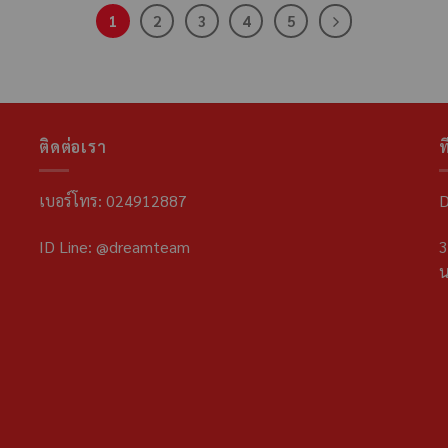
1
2
3
4
5
ติดต่อเรา
ที
เบอร์โทร: 024912887
D
ID Line: @dreamteam
3
น