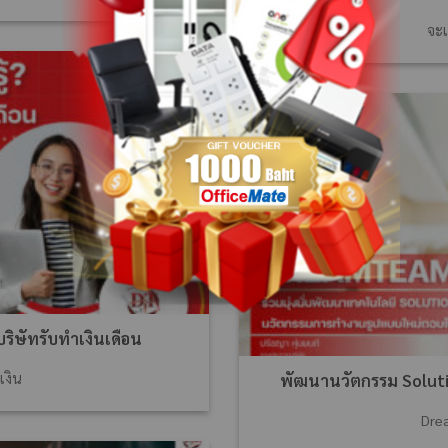
จะเ
09
มิ.ย.
างบริษัทรับทำเงินเดือน
พัฒนานวัตกรรม Solutio
เงิน
Dre