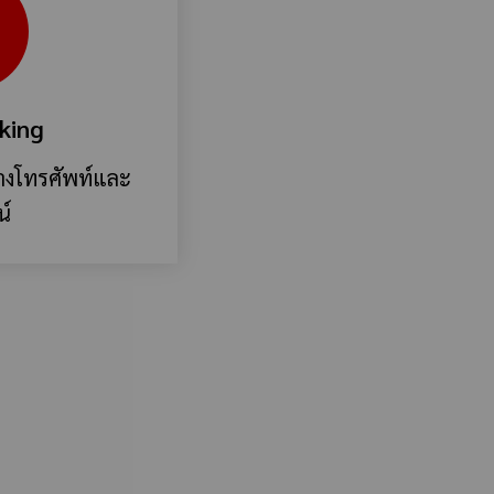
king
าทางโทรศัพท์และ
น์