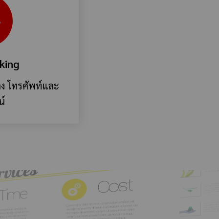
king
าทาง โทรศัพท์และ
น์