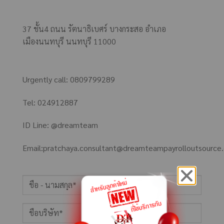
37 ชั้น4 ถนน รัตนาธิเบศร์ บางกระสอ อำเภอ
เมืองนนทบุรี นนทบุรี 11000
Urgently call: 0809799289
Tel: 024912887
ID Line: @dreamteam
Email:pratchaya.consultant@dreamteampayrolloutsource.