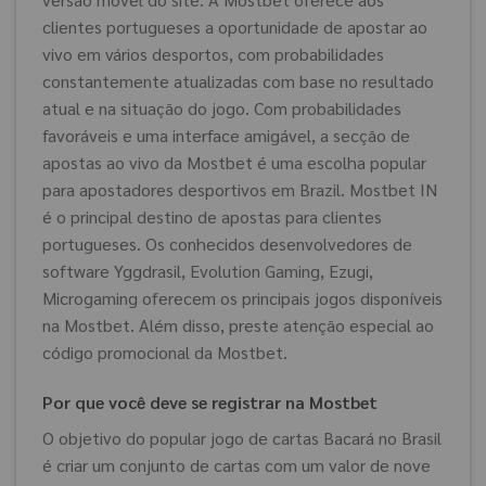
clientes portugueses a oportunidade de apostar ao
vivo em vários desportos, com probabilidades
constantemente atualizadas com base no resultado
atual e na situação do jogo. Com probabilidades
favoráveis e uma interface amigável, a secção de
apostas ao vivo da Mostbet é uma escolha popular
para apostadores desportivos em Brazil. Mostbet IN
é o principal destino de apostas para clientes
portugueses. Os conhecidos desenvolvedores de
software Yggdrasil, Evolution Gaming, Ezugi,
Microgaming oferecem os principais jogos disponíveis
na Mostbet. Além disso, preste atenção especial ao
código promocional da Mostbet.
Por que você deve se registrar na Mostbet
O objetivo do popular jogo de cartas Bacará no Brasil
é criar um conjunto de cartas com um valor de nove