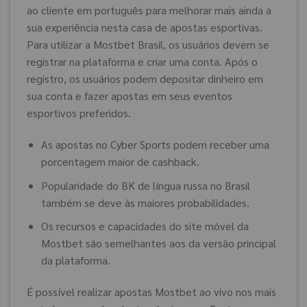
ao cliente em português para melhorar mais ainda a
sua experiência nesta casa de apostas esportivas.
Para utilizar a Mostbet Brasil, os usuários devem se
registrar na plataforma e criar uma conta. Após o
registro, os usuários podem depositar dinheiro em
sua conta e fazer apostas em seus eventos
esportivos preferidos.
As apostas no Cyber Sports podem receber uma
porcentagem maior de cashback.
Popularidade do BK de língua russa no Brasil
também se deve às maiores probabilidades.
Os recursos e capacidades do site móvel da
Mostbet são semelhantes aos da versão principal
da plataforma.
É possível realizar apostas Mostbet ao vivo nos mais