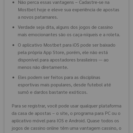
Não perca essas vantagens – Cadastre-se na
Mostbet hoje e eleve sua experiência de apostas
a novos patamares.
Verdade seja dita, alguns dos jogos de cassino
mais emocionantes são os caça-níqueis e a roleta.
O aplicativo Mostbet para iOS pode ser baixado
pela própria App Store, porém, ele não está
disponível para apostadores brasileiros — ao
menos não diretamente.
Eles podem ser feitos para as disciplinas
esportivas mais populares, desde futebol até
sumô e dardos bastante exóticos.
Para se registrar, você pode usar qualquer plataforma
da casa de apostas – o site, o programa para PC ou o
aplicativo móvel para IOS e Android. Quase todos os
jogos de cassino online têm uma vantagem cassino, o