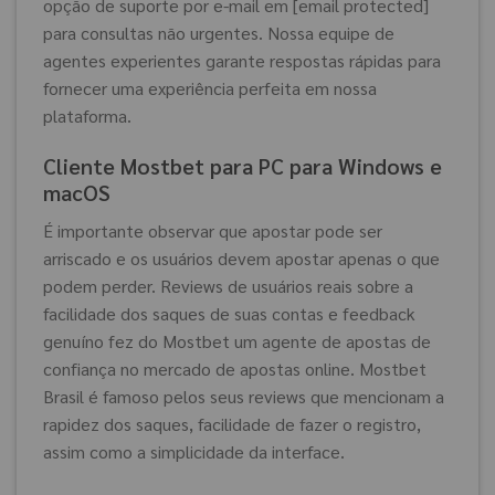
opção de suporte por e-mail em [email protected]
para consultas não urgentes. Nossa equipe de
agentes experientes garante respostas rápidas para
fornecer uma experiência perfeita em nossa
plataforma.
Cliente Mostbet para PC para Windows e
macOS
É importante observar que apostar pode ser
arriscado e os usuários devem apostar apenas o que
podem perder. Reviews de usuários reais sobre a
facilidade dos saques de suas contas e feedback
genuíno fez do Mostbet um agente de apostas de
confiança no mercado de apostas online. Mostbet
Brasil é famoso pelos seus reviews que mencionam a
rapidez dos saques, facilidade de fazer o registro,
assim como a simplicidade da interface.