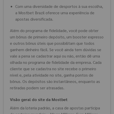
Com uma diversidade de desportos à sua escolha,
a Mostbet Brazil oferece uma experiência de
apostas diversificada.
Além do programa de fidelidade, você pode obter
um bônus de primeiro depósito, um booster expresso
e outros bônus úteis que possibilitam que todos
ganhem dinheiro fácil. Se você ainda tem dúvidas se
vale a pena se cadastrar aqui ou não, então dê uma
olhada no programa de fidelidade da empresa. Cada
cliente que se cadastra no site recebe o primeiro
nível e, pela atividade no site, ganha pontos de
bônus. Os depósitos são instantâneos, enquanto as
retiradas podem ser atrasadas.
Visão geral do site da Mostbet
Além da loteria padrão, a casa de apostas participa