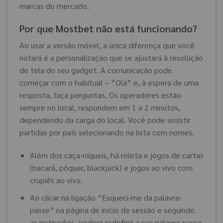
marcas do mercado.
Por que Mostbet não está funcionando?
Ao usar a versão móvel, a única diferença que você
notará é a personalização que se ajustará à resolução
de tela do seu gadget. A comunicação pode
começar com o habitual – “Olá” e, à espera de uma
resposta, faça perguntas. Os operadores estão
sempre no local, respondem em 1 a 2 minutos,
dependendo da carga do local. Você pode assistir
partidas por país selecionando na lista com nomes.
Além dos caça-níqueis, há roleta e jogos de cartas
(bacará, pôquer, blackjack) e jogos ao vivo com
crupiês ao vivo.
Ao clicar na ligação “Esqueci-me da palavra-
passe” na página de início de sessão e seguindo
as instruções, poderá redefinir a sua palavra-passe