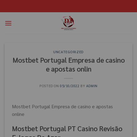
UNCATEGORIZED
Mostbet Portugal Empresa de casino
e apostas onlin
POSTED ON
05/10/2022
BY
ADMIN
Mostbet Portugal Empresa de casino e apostas
online
Mostbet Portugal PT Casino Revisão