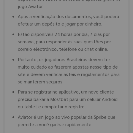
jogo Aviator.
Após a verificação dos documentos, você poderá
efetuar um depósito e jogar por dinheiro.
Estão disponíveis 24 horas por dia, 7 dias por
semana, para responder às suas questões por
correio electrónico, telefone ou chat online.
Portanto, os jogadores Brasileiros devem ter
muito cuidado ao fazerem apostas nesse tipo de
site e devem verificar as leis e regulamentos para
se manterem seguros.
Para se registrar no aplicativo, um novo cliente
precisa baixar a Mostbet para um celular Android
ou tablet e completar o registro.
Aviator é um jogo ao vivo popular da Spribe que
permite a você ganhar rapidamente.