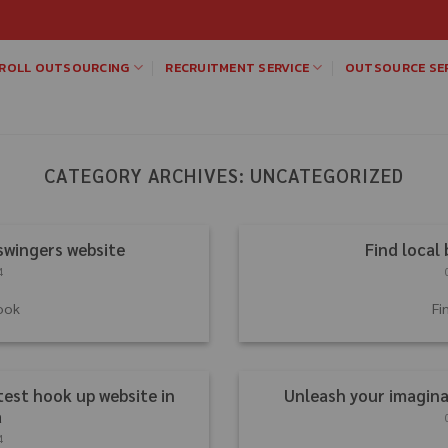
ROLL OUTSOURCING
RECRUITMENT SERVICE
OUTSOURCE SER
CATEGORY ARCHIVES:
UNCATEGORIZED
 swingers website
Find local 
4
look
Fi
test hook up website in
Unleash your imaginat
a
4