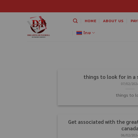
HOME
ABOUT US
PAY
ไทย
things to look for in a
07/02/202
things to 
Get associated with the grea
canad
06/02/202