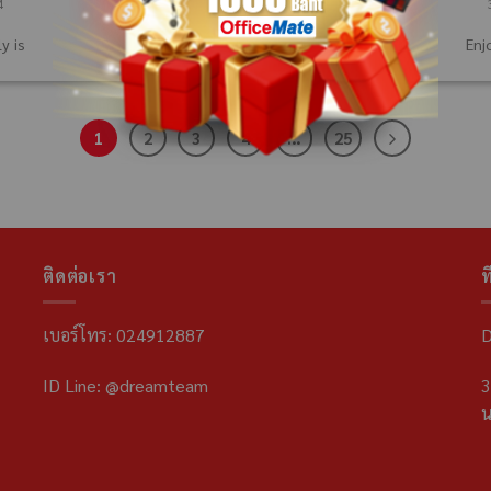
4
y is
Enj
1
2
3
4
…
25
ติดต่อเรา
ที
เบอร์โทร: 024912887
D
ID Line: @dreamteam
3
น