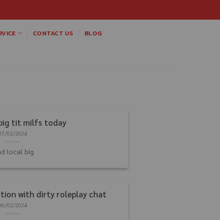
VICE
CONTACT US
BLOG
big tit milfs today
07/02/2024
nd local big
ion with dirty roleplay chat
06/02/2024