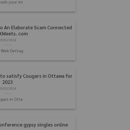
eash your im
to An Elaborate Scam Connected
XMeets. com
05/02/2024
o Web Dettag
to satisfy Cougars in Ottawa for
2023
03/02/2024
gars in Otta
onference gypsy singles online