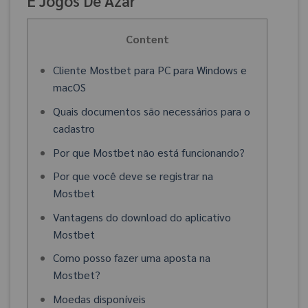
E Jogos De Azar
Content
Cliente Mostbet para PC para Windows e
macOS
Quais documentos são necessários para o
cadastro
Por que Mostbet não está funcionando?
Por que você deve se registrar na
Mostbet
Vantagens do download do aplicativo
Mostbet
Como posso fazer uma aposta na
Mostbet?
Moedas disponíveis