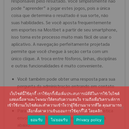
responsável pelo resultado. Você simplesmente não
pode “aprender” a jogar estes jogos, pois a única
coisa que determina o resultado é sua sorte, não
suas habilidades. Se você aposta frequentemente
em esportes na Mostbet a partir de seu smartphone,
isso torna este processo muito mais fácil de usar o
aplicativo. A navegação perfeitamente projetada
permite que você chegue à seção certa com um
único clique. A troca entre fósforos, linhas, disciplinas
e outras funcionalidades é muito conveniente.
Você também pode obter uma resposta para sua
pergunta da administração entrando em contato
por meio de sua conta pessoal mostbet-brasil-
เว็บไซต์นี้ใช้คุกกี้ เราใช้คุกกี้เพื่อเพิ่มประสบการณ์ที่ดีในการใช้เว็บไซต์
แสดงเนื้อหาและโฆษณาให้ตรงกับความสนใจ รวมถึงเพื่อวิเคราะห์การ
cassino.com.
เข้าใช้งานเว็บไซต์และทำความเข้าใจว่าผู้ใช้งานมาจากที่ใด คุณสามารถ
Para mais informações sobre cada característica
เลือกตั้งค่าความยินยอมการใช้คุกกี้ได้ โดยคลิก
envolvida, basta observar as opções listadas
ยอมรับ
ไม่ยอมรับ
Privacy policy
abaixo.