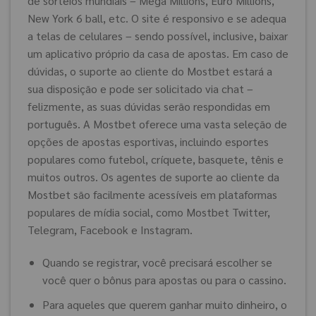
de sorteios mundiais – Mega Millions, Euro Millions,
New York 6 ball, etc. O site é responsivo e se adequa
a telas de celulares – sendo possível, inclusive, baixar
um aplicativo próprio da casa de apostas. Em caso de
dúvidas, o suporte ao cliente do Mostbet estará a
sua disposição e pode ser solicitado via chat –
felizmente, as suas dúvidas serão respondidas em
português. A Mostbet oferece uma vasta seleção de
opções de apostas esportivas, incluindo esportes
populares como futebol, críquete, basquete, tênis e
muitos outros. Os agentes de suporte ao cliente da
Mostbet são facilmente acessíveis em plataformas
populares de mídia social, como Mostbet Twitter,
Telegram, Facebook e Instagram.
Quando se registrar, você precisará escolher se
você quer o bônus para apostas ou para o cassino.
Para aqueles que querem ganhar muito dinheiro, o