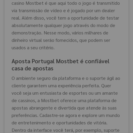
casino Mostbet é que aqui todo o jogo é transmitido
via transmissão de vídeo e é jogado por um dealer
real. Além disso, você tem a oportunidade de testar
absolutamente qualquer jogo através do modo de
demonstração. Nesse modo, vários milhares de
dinheiro virtual serão fornecidos, que podem ser
usados a seu critério.
Aposta Portugal Mostbet é confiável
casa de apostas
O ambiente seguro da plataforma e o suporte ágil ao
cliente garantem uma experiência perfeita. Quer
você seja um entusiasta de esportes ou um amante
de cassinos, a Mostbet oferece uma plataforma de
apostas abrangente e divertida que atende às suas
preferências. Cadastre-se agora e explore um mundo
de entretenimento e oportunidades de vitória.
Dentro da interface você terá, por exemplo, suporte