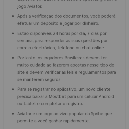
jogo Aviator.
Após a verificação dos documentos, você poderá
efetuar um depósito e jogar por dinheiro.
Estão disponíveis 24 horas por dia, 7 dias por
semana, para responder às suas questões por
correio electrónico, telefone ou chat online.
Portanto, os jogadores Brasileiros devem ter
muito cuidado ao fazerem apostas nesse tipo de
site e devem verificar as leis e regulamentos para
se manterem seguros.
Para se registrar no aplicativo, um novo cliente
precisa baixar a Mostbet para um celular Android
ou tablet e completar o registro.
Aviator é um jogo ao vivo popular da Spribe que
permite a você ganhar rapidamente.