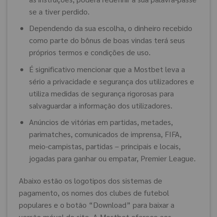
se a tiver perdido.
Dependendo da sua escolha, o dinheiro recebido
como parte do bônus de boas vindas terá seus
próprios termos e condições de uso.
É significativo mencionar que a Mostbet leva a
sério a privacidade e segurança dos utilizadores e
utiliza medidas de segurança rigorosas para
salvaguardar a informação dos utilizadores.
Anúncios de vitórias em partidas, metades,
parimatches, comunicados de imprensa, FIFA,
meio-campistas, partidas – principais e locais,
jogadas para ganhar ou empatar, Premier League.
Abaixo estão os logotipos dos sistemas de
pagamento, os nomes dos clubes de futebol
populares e o botão “Download” para baixar a
versão móvel do site. A Mostbet oferece aos