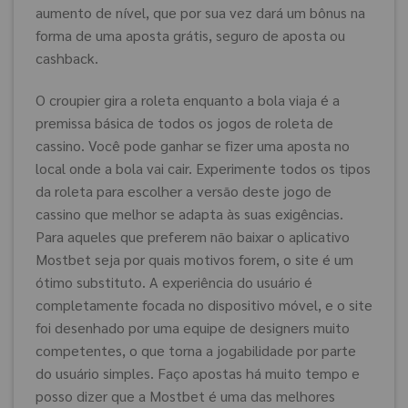
aumento de nível, que por sua vez dará um bônus na
forma de uma aposta grátis, seguro de aposta ou
cashback.
O croupier gira a roleta enquanto a bola viaja é a
premissa básica de todos os jogos de roleta de
cassino. Você pode ganhar se fizer uma aposta no
local onde a bola vai cair. Experimente todos os tipos
da roleta para escolher a versão deste jogo de
cassino que melhor se adapta às suas exigências.
Para aqueles que preferem não baixar o aplicativo
Mostbet seja por quais motivos forem, o site é um
ótimo substituto. A experiência do usuário é
completamente focada no dispositivo móvel, e o site
foi desenhado por uma equipe de designers muito
competentes, o que torna a jogabilidade por parte
do usuário simples. Faço apostas há muito tempo e
posso dizer que a Mostbet é uma das melhores