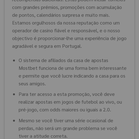
com grandes prémios, promoções com acumulação
de pontos, calendários surpresa e muito mais.
Estamos orgulhosos da nossa reputação como um
operador de casino fiável e responsável, e o nosso
objectivo é proporcionar-lhe uma experiência de jogo
agradável e segura em Portugal.
O sistema de afiliados da casa de apostas
Mostbet funciona de uma forma bem interessante
e permite que você lucre indicando a casa para os
seus amigos.
Para ter acesso a esta promoção, você deve
realizar apostas em jogos de futebol ao vivo, ou
pré-jogo, com odds maiores ou iguais a 2.0.
Mesmo se você tiver uma série ocasional de
perdas, não será um grande problema se você
tiver a atitude correta.