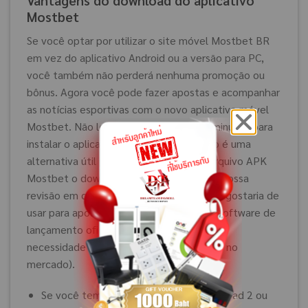
Mostbet
Se você optar por utilizar o site móvel Mostbet BR
em vez do aplicativo Android ou a versão para PC,
você também não perderá nenhuma promoção ou
bônus. Agora você pode fazer apostas e acompanhar
as notícias esportivas com o novo aplicativo móvel
Mostbet. Não leva mais do que alguns minutos para
instalar o aplicativo Android. Esta versão é uma
alternativa útil para a versão desktop.Arquivo APK
Mostbet o download está disponível em nossa
revisão em qualquer dispositivo que você gostaria de
usar para apostar. Nosso portal oferece software de
lançamento oficial do Google Play (não há
necessidade de fazer uma longa pesquisa no
mercado).
Se você tem um iPhone 4 ou superior, iPad 2 ou