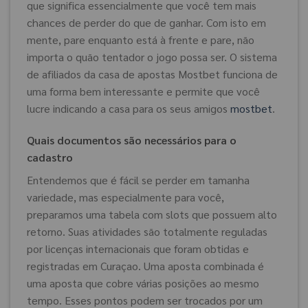
que significa essencialmente que você tem mais
chances de perder do que de ganhar. Com isto em
mente, pare enquanto está à frente e pare, não
importa o quão tentador o jogo possa ser. O sistema
de afiliados da casa de apostas Mostbet funciona de
uma forma bem interessante e permite que você
lucre indicando a casa para os seus amigos
mostbet
.
Quais documentos são necessários para o
cadastro
Entendemos que é fácil se perder em tamanha
variedade, mas especialmente para você,
preparamos uma tabela com slots que possuem alto
retorno. Suas atividades são totalmente reguladas
por licenças internacionais que foram obtidas e
registradas em Curaçao. Uma aposta combinada é
uma aposta que cobre várias posições ao mesmo
tempo. Esses pontos podem ser trocados por um