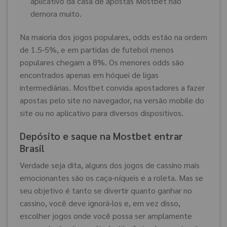
aplicativo da casa de apostas Mostbet não
demora muito.
Na maioria dos jogos populares, odds estão na ordem
de 1.5-5%, e em partidas de futebol menos
populares chegam a 8%. Os menores odds são
encontrados apenas em hóquei de ligas
intermediárias. Mostbet convida apostadores a fazer
apostas pelo site no navegador, na versão mobile do
site ou no aplicativo para diversos dispositivos.
Depósito e saque na Mostbet entrar
Brasil
Verdade seja dita, alguns dos jogos de cassino mais
emocionantes são os caça-níqueis e a roleta. Mas se
seu objetivo é tanto se divertir quanto ganhar no
cassino, você deve ignorá-los e, em vez disso,
escolher jogos onde você possa ser amplamente