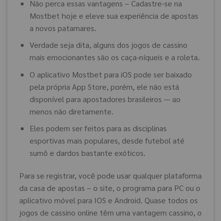
Não perca essas vantagens – Cadastre-se na
Mostbet hoje e eleve sua experiência de apostas
a novos patamares.
Verdade seja dita, alguns dos jogos de cassino
mais emocionantes são os caça-níqueis e a roleta.
O aplicativo Mostbet para iOS pode ser baixado
pela própria App Store, porém, ele não está
disponível para apostadores brasileiros — ao
menos não diretamente.
Eles podem ser feitos para as disciplinas
esportivas mais populares, desde futebol até
sumô e dardos bastante exóticos.
Para se registrar, você pode usar qualquer plataforma
da casa de apostas – o site, o programa para PC ou o
aplicativo móvel para IOS e Android. Quase todos os
jogos de cassino online têm uma vantagem cassino, o