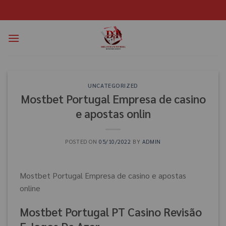
UNCATEGORIZED
Mostbet Portugal Empresa de casino
e apostas onlin
POSTED ON
05/10/2022
BY
ADMIN
Mostbet Portugal Empresa de casino e apostas
online
Mostbet Portugal PT Casino Revisão