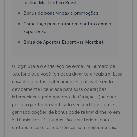
on-line Mostbet no Brasil
Bônus de boas-vindas e promoções
Como faço para entrar em contato com o
suporte ao
Bolsa de Apostas Esportivas Mostbet
O login usará o endereço de e-mail ou número de
telefone que você forneceu durante o registro. Essa
casa de apostas é plenamente confiável, sendo
devidamente licenciada para suas operações
internacionais pelo governo de Curaçao. Qualquer
pessoa que tenha verificado seu perfil pessoal e
ganhado opções de bônus pode retirar dinheiro em
5-10 minutos. Os fundos são transferidos para
cartões e carteiras eletrônicas sem nenhuma taxa.