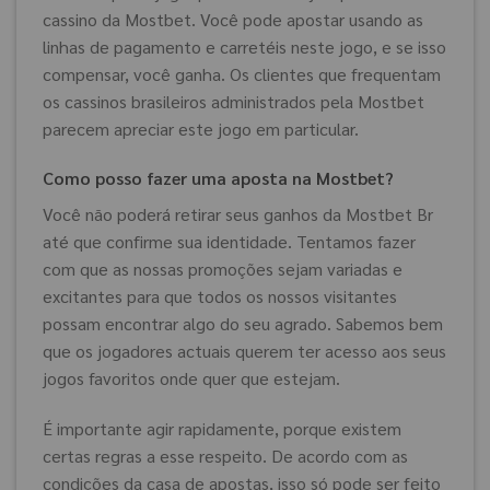
cassino da Mostbet. Você pode apostar usando as
linhas de pagamento e carretéis neste jogo, e se isso
compensar, você ganha. Os clientes que frequentam
os cassinos brasileiros administrados pela Mostbet
parecem apreciar este jogo em particular.
Como posso fazer uma aposta na Mostbet?
Você não poderá retirar seus ganhos da Mostbet Br
até que confirme sua identidade. Tentamos fazer
com que as nossas promoções sejam variadas e
excitantes para que todos os nossos visitantes
possam encontrar algo do seu agrado. Sabemos bem
que os jogadores actuais querem ter acesso aos seus
jogos favoritos onde quer que estejam.
É importante agir rapidamente, porque existem
certas regras a esse respeito. De acordo com as
condições da casa de apostas, isso só pode ser feito