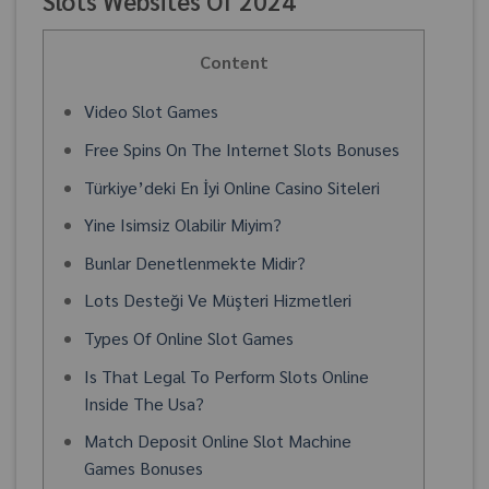
Slots Websites Of 2024
Content
Video Slot Games
Free Spins On The Internet Slots Bonuses
Türkiye’deki En İyi Online Casino Siteleri
Yine Isimsiz Olabilir Miyim?
Bunlar Denetlenmekte Midir?
Lots Desteği Ve Müşteri Hizmetleri
Types Of Online Slot Games
Is That Legal To Perform Slots Online
Inside The Usa?
Match Deposit Online Slot Machine
Games Bonuses