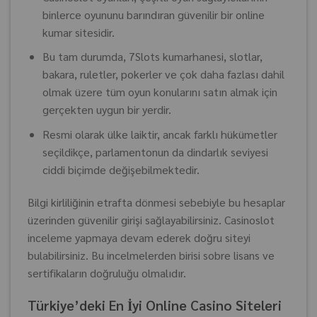
binlerce oyununu barındıran güvenilir bir online
kumar sitesidir.
Bu tam durumda, 7Slots kumarhanesi, slotlar,
bakara, ruletler, pokerler ve çok daha fazlası dahil
olmak üzere tüm oyun konularını satın almak için
gerçekten uygun bir yerdir.
Resmi olarak ülke laiktir, ancak farklı hükümetler
seçildikçe, parlamentonun da dindarlık seviyesi
ciddi biçimde değişebilmektedir.
Bilgi kirliliğinin etrafta dönmesi sebebiyle bu hesaplar
üzerinden güvenilir girişi sağlayabilirsiniz. Casinoslot
inceleme yapmaya devam ederek doğru siteyi
bulabilirsiniz. Bu incelmelerden birisi sobre lisans ve
sertifikaların doğruluğu olmalıdır.
Türkiye’deki En İyi Online Casino Siteleri