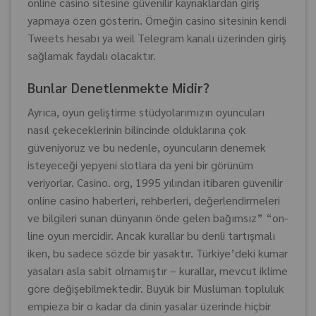
online casino sitesine güvenilir kaynaklardan giriş
yapmaya özen gösterin. Örneğin casino sitesinin kendi
Tweets hesabı ya weil Telegram kanalı üzerinden giriş
sağlamak faydalı olacaktır.
Bunlar Denetlenmekte Midir?
Ayrıca, oyun geliştirme stüdyolarımızın oyuncuları
nasıl çekeceklerinin bilincinde olduklarına çok
güveniyoruz ve bu nedenle, oyuncuların denemek
isteyeceği yepyeni slotlara da yeni bir görünüm
veriyorlar. Casino. org, 1995 yılından itibaren güvenilir
online casino haberleri, rehberleri, değerlendirmeleri
ve bilgileri sunan dünyanın önde gelen bağımsız” “on-
line oyun mercidir. Ancak kurallar bu denli tartışmalı
iken, bu sadece sözde bir yasaktır. Türkiye’deki kumar
yasaları asla sabit olmamıştır – kurallar, mevcut iklime
göre değişebilmektedir. Büyük bir Müslüman topluluk
empieza bir o kadar da dinin yasalar üzerinde hiçbir