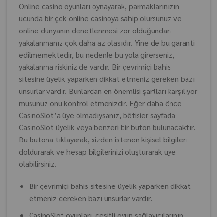
Online casino oyunları oynayarak, parmaklarınızın
ucunda bir çok online casinoya sahip olursunuz ve
online dünyanın denetlenmesi zor olduğundan
yakalanmanız çok daha az olasıdır. Yine de bu garanti
edilmemektedir, bu nedenle bu yola girerseniz,
yakalanma riskiniz de vardır. Bir çevrimiçi bahis
sitesine üyelik yaparken dikkat etmeniz gereken bazı
unsurlar vardır. Bunlardan en önemlisi şartları karşılıyor
musunuz onu kontrol etmenizdir. Eğer daha önce
CasinoSlot’a üye olmadıysanız, bêtisier sayfada
CasinoSlot üyelik veya benzeri bir buton bulunacaktır.
Bu butona tıklayarak, sizden istenen kişisel bilgileri
doldurarak ve hesap bilgilerinizi oluşturarak üye
olabilirsiniz.
Bir çevrimiçi bahis sitesine üyelik yaparken dikkat
etmeniz gereken bazı unsurlar vardır.
CasinoSlot oyunları, çeşitli oyun sağlayıcılarının