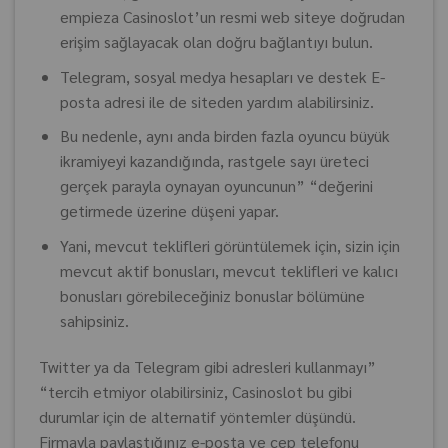
empieza Casinoslot’un resmi web siteye doğrudan
erişim sağlayacak olan doğru bağlantıyı bulun.
Telegram, sosyal medya hesapları ve destek E-
posta adresi ile de siteden yardım alabilirsiniz.
Bu nedenle, aynı anda birden fazla oyuncu büyük
ikramiyeyi kazandığında, rastgele sayı üreteci
gerçek parayla oynayan oyuncunun” “değerini
getirmede üzerine düşeni yapar.
Yani, mevcut teklifleri görüntülemek için, sizin için
mevcut aktif bonusları, mevcut teklifleri ve kalıcı
bonusları görebileceğiniz bonuslar bölümüne
sahipsiniz.
Twitter ya da Telegram gibi adresleri kullanmayı”
“tercih etmiyor olabilirsiniz, Casinoslot bu gibi
durumlar için de alternatif yöntemler düşündü.
Firmayla paylaştığınız e-posta ve cep telefonu