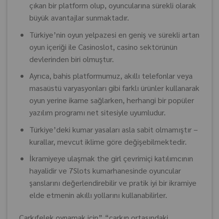
çıkan bir platform olup, oyuncularına sürekli olarak
büyük avantajlar sunmaktadır.
Türkiye’nin oyun yelpazesi en geniş ve sürekli artan
oyun içeriği ile Casinoslot, casino sektörünün
devlerinden biri olmuştur.
Ayrıca, bahis platformumuz, akıllı telefonlar veya
masaüstü varyasyonları gibi farklı ürünler kullanarak
oyun yerine ikame sağlarken, herhangi bir popüler
yazılım programı net sitesiyle uyumludur.
Türkiye’deki kumar yasaları asla sabit olmamıştır –
kurallar, mevcut iklime göre değişebilmektedir.
İkramiyeye ulaşmak the girl çevrimiçi katılımcının
hayalidir ve 7Slots kumarhanesinde oyuncular
şanslarını değerlendirebilir ve pratik iyi bir ikramiye
elde etmenin akıllı yollarını kullanabilirler.
Çarkıfelek oynamak için” “çarkın ortasındaki