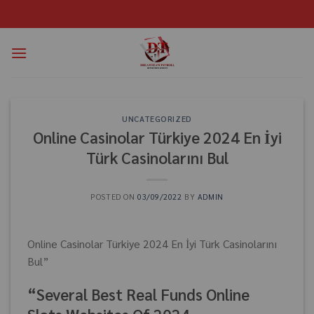
UNCATEGORIZED
Online Casinolar Türkiye 2024 En İyi
Türk Casinolarını Bul
POSTED ON
03/09/2022
BY
ADMIN
Online Casinolar Türkiye 2024 En İyi Türk Casinolarını
Bul”
“Several Best Real Funds Online