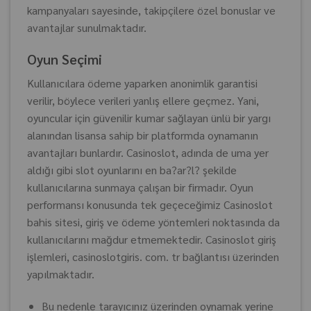
kampanyaları sayesinde, takipçilere özel bonuslar ve
avantajlar sunulmaktadır.
Oyun Seçimi
Kullanıcılara ödeme yaparken anonimlik garantisi
verilir, böylece verileri yanlış ellere geçmez. Yani,
oyuncular için güvenilir kumar sağlayan ünlü bir yargı
alanından lisansa sahip bir platformda oynamanın
avantajları bunlardır. Casinoslot, adında de uma yer
aldığı gibi slot oyunlarını en ba?ar?l? şekilde
kullanıcılarına sunmaya çalışan bir firmadır. Oyun
performansı konusunda tek geçeceğimiz Casinoslot
bahis sitesi, giriş ve ödeme yöntemleri noktasında da
kullanıcılarını mağdur etmemektedir. Casinoslot giriş
işlemleri, casinoslotgiris. com. tr bağlantısı üzerinden
yapılmaktadır.
Bu nedenle tarayıcınız üzerinden oynamak yerine