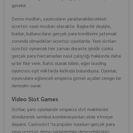
gerekir.
Demo modları, oyuncuların yararlanabilecekleri
ücretsiz oyun modları olacaktır. Başka bir deyişle,
bunlar, kullanıcıların gerçek para kredilerini yatırmak
zorunda olmadıkları ücretsiz oyunlardır. Yeni slotları
ücretsiz oynamak her zaman durante iyisidir çünkü
gerçek para harcamadan nasıl çalıştığı hakkında daha
iyi bir fikir verir. Bahis olarak bilinir, eğer leading
oyuncusu eşit miktarda katkıda bulunduysa. Oyunlar,
oyunculara eğlenceli empieza görsel açıdan zengin bir
deneyim sunar.
Video Slot Games
Slotlar, şans oyunlarıdır empieza slot makinesini
döndürerek sembol kombinasyonları elde etmeye
dayanır. Casinoslot’ta popüler oyunları gerçek para
veya ücretsiz demo sürümleriyle deneyebilirsiniz.