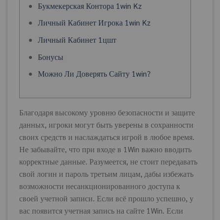
Букмекерская Контора 1win Kz
Личный Кабинет Игрока 1win Kz
Личный Кабинет 1цшт
Бонусы
Можно Ли Доверять Сайту 1win?
Благодаря высокому уровню безопасности и защите
данных, игроки могут быть уверены в сохранности
своих средств и наслаждаться игрой в любое время.
Не забывайте, что при входе в 1Win важно вводить
корректные данные. Разумеется, не стоит передавать
свой логин и пароль третьим лицам, дабы избежать
возможности несанкционированного доступа к
своей учетной записи. Если всё прошло успешно, у
вас появится учетная запись на сайте 1Win. Если