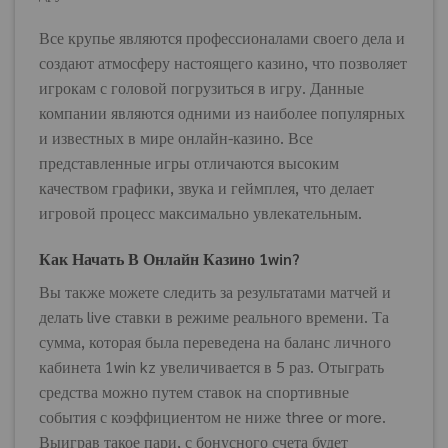
Все крупье являются профессионалами своего дела и
создают атмосферу настоящего казино, что позволяет
игрокам с головой погрузиться в игру. Данные
компании являются одними из наиболее популярных
и известных в мире онлайн-казино. Все
представленные игры отличаются высоким
качеством графики, звука и геймплея, что делает
игровой процесс максимально увлекательным.
Как Начать В Онлайн Казино 1win?
Вы также можете следить за результатами матчей и
делать live ставки в режиме реального времени. Та
сумма, которая была переведена на баланс личного
кабинета 1win kz увеличивается в 5 раз. Отыграть
средства можно путем ставок на спортивные
события с коэффициентом не ниже three or more.
Выиграв такое пари, с бонусного счета будет