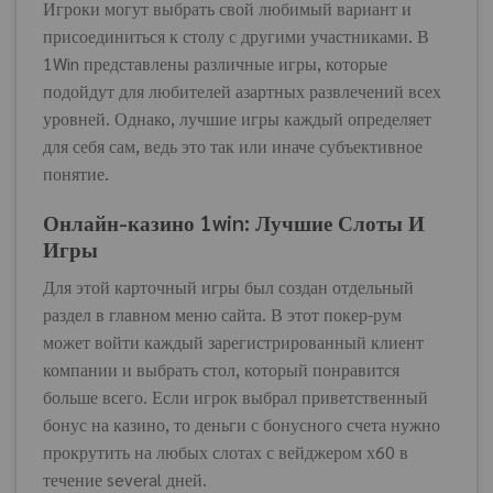
Игроки могут выбрать свой любимый вариант и
присоединиться к столу с другими участниками. В
1Win представлены различные игры, которые
подойдут для любителей азартных развлечений всех
уровней. Однако, лучшие игры каждый определяет
для себя сам, ведь это так или иначе субъективное
понятие.
Онлайн-казино 1win: Лучшие Слоты И
Игры
Для этой карточный игры был создан отдельный
раздел в главном меню сайта. В этот покер-рум
может войти каждый зарегистрированный клиент
компании и выбрать стол, который понравится
больше всего. Если игрок выбрал приветственный
бонус на казино, то деньги с бонусного счета нужно
прокрутить на любых слотах с вейджером х60 в
течение several дней.