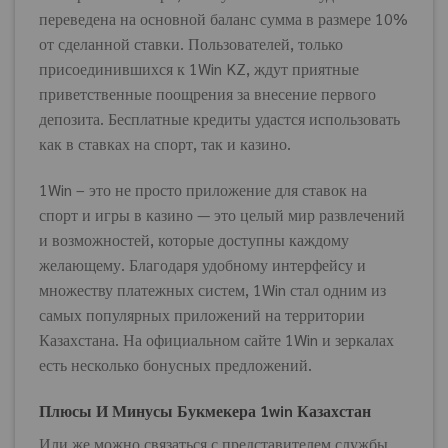
переведена на основной баланс сумма в размере 10%
от сделанной ставки. Пользователей, только
присоединившихся к 1Win KZ, ждут приятные
приветственные поощрения за внесение первого
депозита. Бесплатные кредиты удастся использовать
как в ставках на спорт, так и казино.
1Win – это не просто приложение для ставок на
спорт и игры в казино — это целый мир развлечений
и возможностей, которые доступны каждому
желающему. Благодаря удобному интерфейсу и
множеству платежных систем, 1Win стал одним из
самых популярных приложений на территории
Казахстана. На официальном сайте 1Win и зеркалах
есть несколько бонусных предложений.
Плюсы И Минусы Букмекера 1win Казахстан
Или же можно связаться с представителем службы