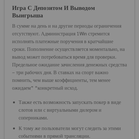
Игра С Депозитом И Выводом
Выигрыша
В сумме на день и на другие периоды ограничения
отсутствуют. Администрация 1Win стремится
исполнять платежные поручения в кратчайшие
сроки. Пополнение осуществляется моментально, на
вывод может потребоваться время для проверки.
Предельное ожидание зачисления денежных средства
– три рабочих дня. В ставках на спорт важно
помнить, чем выше коэффициенты, тем менее
ожидаем” “конкретный исход.
Также есть возможность запускать покер в виде
слотов или с виртуальными дилером и
соперниками.
К тому же пользователи могут следить за этими
событиями в прямой трансляции.