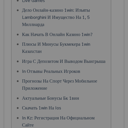
Live Games
Дело Онлайн-казино 1win: Изъяты
Lamborghini И Имущество На 1, 5
Миллиарда
Как Начать В Онлайн Казино 1win?
Плюсы И Минусы Букмекера 1win
Казахстан
Игра С Депозитом И Выводом Выигрыша
In Отзывы Реальных Игроков
Прогнозы На Спорт Через Мобильное
Приложение
Актуальные Бонусы Бк 1вин
Скачать 1win На Ios
In Kz: Регистрация На Официальном
Сайте