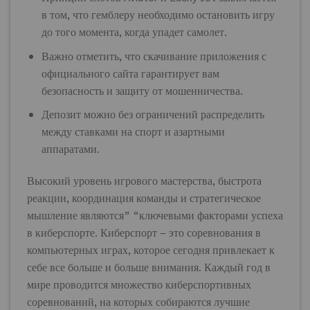
в том, что гемблеру необходимо остановить игру
до того момента, когда упадет самолет.
Важно отметить, что скачивание приложения с
официального сайта гарантирует вам
безопасность и защиту от мошенничества.
Депозит можно без ограничений распределить
между ставками на спорт и азартными
аппаратами.
Высокий уровень игрового мастерства, быстрота
реакции, координация команды и стратегическое
мышление являются” “ключевыми факторами успеха
в киберспорте. Киберспорт – это соревнования в
компьютерных играх, которое сегодня привлекает к
себе все больше и больше внимания. Каждый год в
мире проводится множество киберспортивных
соревнований, на которых собираются лучшие