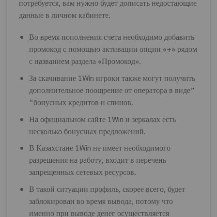
потребуется, вам нужно будет дописать недостающие
данные в личном кабинете.
Во время пополнения счета необходимо добавить
промокод с помощью активации опции «+» рядом
с названием раздела «Промокод».
За скачивание 1Win игроки также могут получить
дополнительное поощрение от оператора в виде”
“бонусных кредитов и спинов.
На официальном сайте 1Win и зеркалах есть
несколько бонусных предложений.
В Казахстане 1Win не имеет необходимого
разрешения на работу, входит в перечень
запрещенных сетевых ресурсов.
В такой ситуации профиль, скорее всего, будет
заблокирован во время вывода, потому что
именно при выводе денег осуществляется