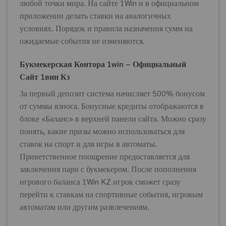
любой точки мира. На сайте 1Win и в официальном
приложении делать ставки на аналогичных
условиях. Порядок и правила назначения сумм на
ожидаемые события не изменяются.
Букмекерская Контора 1win – Официальный
Сайт 1вин Кз
За первый депозит система начисляет 500% бонусом
от суммы взноса. Бонусные кредиты отображаются в
блоке «Баланс» в верхней панели сайта. Можно сразу
понять, какие призы можно использоваться для
ставок на спорт и для игры в автоматы.
Приветственное поощрение предоставляется для
заключения пари с букмекером. После пополнения
игрового баланса 1Win KZ игрок сможет сразу
перейти к ставкам на спортивные события, игровым
автоматам или другим развлечениям.