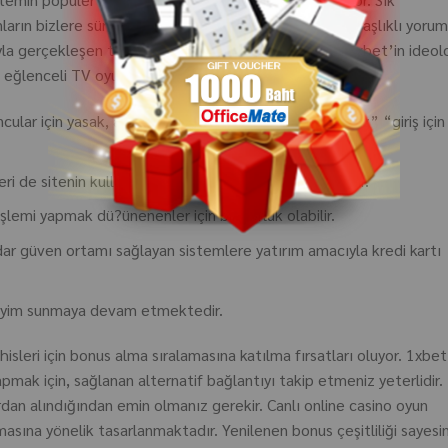
anların bizlere sürekli olarak 1xbet Giriş Yapamıyorum başlıklı yorum
la gerçekleşen tek Canlı casino eğlencesi değildir. 1xbet’in ideolo
n eğlenceli TV oyunları içeriyor
1xbet
.
lar için yasak, ancak revümüzde platforma sorunsuz” “giriş için 
leri de sitenin kullanım oranını iki katına çıkartmaktadır.
lemi yapmak dü?ünenenler için bir zorluk olabilir.
ar güven ortamı sağlayan sistemlere yatırım amacıyla kredi kartı
eneyim sunmaya devam etmektedir.
isleri için bonus alma sıralamasına katılma fırsatları oluyor. 1xbet
yapmak için, sağlanan alternatif bağlantıyı takip etmeniz yeterlidir.
rdan alındığından emin olmanız gerekir. Canlı online casino oyun
masına yönelik tasarlanmaktadır. Yenilenen bonus çeşitliliği sayesi