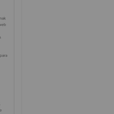
nmak
 web
n
 para
l
se