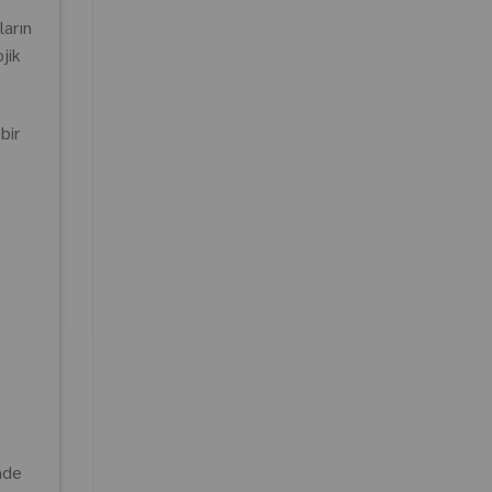
ların
jik
bir
nde