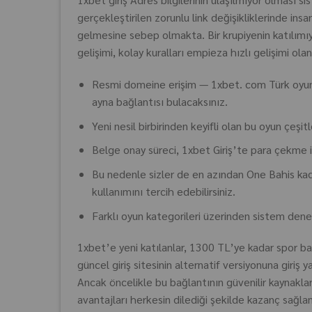
gerçekleştirilen zorunlu link değişikliklerinde ins
gelmesine sebep olmakta. Bir krupiyenin katılımıy
gelişimi, kolay kuralları empieza hızlı gelişimi ola
Resmi domeine erişim — 1xbet. com Türk oyuncu
ayna bağlantısı bulacaksınız.
Yeni nesil birbirinden keyifli olan bu oyun çeşit
Belge onay süreci, 1xbet Giriş’te para çekme iş
Bu nedenle sizler de en azından One Bahis kad
kullanımını tercih edebilirsiniz.
Farklı oyun kategorileri üzerinden sistem d
1xbet’e yeni katılanlar, 1300 TL’ye kadar spor bah
güncel giriş sitesinin alternatif versiyonuna giriş 
Ancak öncelikle bu bağlantının güvenilir kaynakla
avantajları herkesin dilediği şekilde kazanç sağla