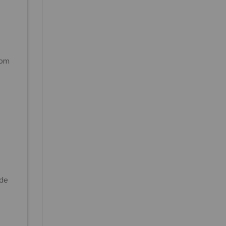
com
lde