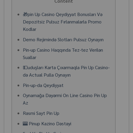
Content
🎁pin Up Casino Qeydiyyat Bonusları Və
Depozitsiz Pulsuz Fırlanmalarla Promo
Kodlar
Demo Rejimində Slotları Pulsuz Oynayın
Pin-up Casino Haqqında Tez-tez Verilən
Suallar
💵uduşları Karta Çıxarmaqla Pin Up Casino-
də Actual Pulla Oynayın
Pin-up-da Qeydiyyat
Oynamağa Dəyərmi On Line Casino Pin Up
Az
Rəsmi Sayt Pin Up
🎰 Pinup Kazino Dəstəyi