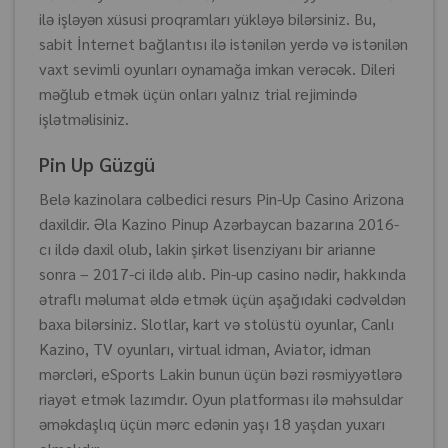
ilə işləyən xüsusi proqramları yükləyə bilərsiniz. Bu,
sabit İnternet bağlantısı ilə istənilən yerdə və istənilən
vaxt sevimli oyunları oynamağa imkan verəcək. Dileri
məğlub etmək üçün onları yalnız trial rejimində
işlətməlisiniz.
Pin Up Güzgü
Belə kazinolara cəlbedici resurs Pin-Up Casino Arizona
daxildir. Əla Kazino Pinup Azərbaycan bazarına 2016-
cı ildə daxil olub, lakin şirkət lisenziyanı bir arianne
sonra – 2017-ci ildə alıb. Pin-up casino nədir, hakkında
ətraflı məlumat əldə etmək üçün aşağıdaki cədvəldən
baxa bilərsiniz. Slotlar, kart və stolüstü oyunlar, Canlı
Kazino, TV oyunları, virtual idman, Aviator, idman
mərcləri, eSports Lakin bunun üçün bəzi rəsmiyyətlərə
riayət etmək lazımdır. Oyun platforması ilə məhsuldar
əməkdaşlıq üçün mərc edənin yaşı 18 yaşdan yuxarı