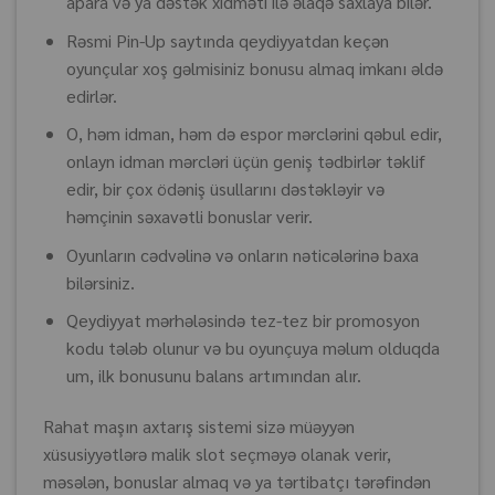
apara və ya dəstək xidməti ilə əlaqə saxlaya bilər.
Rəsmi Pin-Up saytında qeydiyyatdan keçən
oyunçular xoş gəlmisiniz bonusu almaq imkanı əldə
edirlər.
O, həm idman, həm də espor mərclərini qəbul edir,
onlayn idman mərcləri üçün geniş tədbirlər təklif
edir, bir çox ödəniş üsullarını dəstəkləyir və
həmçinin səxavətli bonuslar verir.
Oyunların cədvəlinə və onların nəticələrinə baxa
bilərsiniz.
Qeydiyyat mərhələsində tez-tez bir promosyon
kodu tələb olunur və bu oyunçuya məlum olduqda
um, ilk bonusunu balans artımından alır.
Rahat maşın axtarış sistemi sizə müəyyən
xüsusiyyətlərə malik slot seçməyə olanak verir,
məsələn, bonuslar almaq və ya tərtibatçı tərəfindən