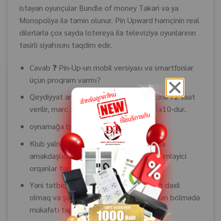
istəyən oyunçular Bundle of money Təkəri və ya
Monopoliya ilə təmin olunur. Pin Upward həmçinin real
dilerlərlə çox sayda lotereya ilə televiziya oyunlarının
təsirli siyahısını təqdim edir.
Cavab ❓ Pin-Up-un mobil versiyası və smartfonlar
üçün proqram varmı?
Qeydiyyat anından etibarən onun mərcinə 72 saat
verilir, mərc x50, maksimum ödəniş isə x10-dur.
oynamağa başlaya bilər.
Klub yalnız etibarlı oyun provayderləri ilə
əməkdaşlıq edir, müntəzəm olaraq tənzimləyici
orqanlar tərəfindən yoxlamalardan keçir.
Yəni tətbiqi yükləyib quraşdırmaq, sonra daxil
olmaq və şəxsi hesabınızda bonuslar olan bölmədə
mükafatı tapmaq kifayətdir.