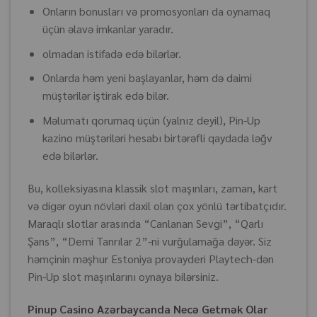
Onların bonusları və promosyonları da oynamaq
üçün əlavə imkanlar yaradır.
olmadan istifadə edə bilərlər.
Onlarda həm yeni başlayanlar, həm də daimi
müştərilər iştirak edə bilər.
Məlumatı qorumaq üçün (yalnız deyil), Pin-Up
kazino müştəriləri hesabı birtərəfli qaydada ləğv
edə bilərlər.
Bu, kolleksiyasına klassik slot maşınları, zaman, kart
və digər oyun növləri daxil olan çox yönlü tərtibatçıdır.
Maraqlı slotlar arasında “Canlanan Sevgi”, “Qarlı
Şans”, “Demi Tanrılar 2”-ni vurğulamağa dəyər. Siz
həmçinin məşhur Estoniya provayderi Playtech-dən
Pin-Up slot maşınlarını oynaya bilərsiniz.
Pinup Casino Azərbaycanda Necə Getmək Olar