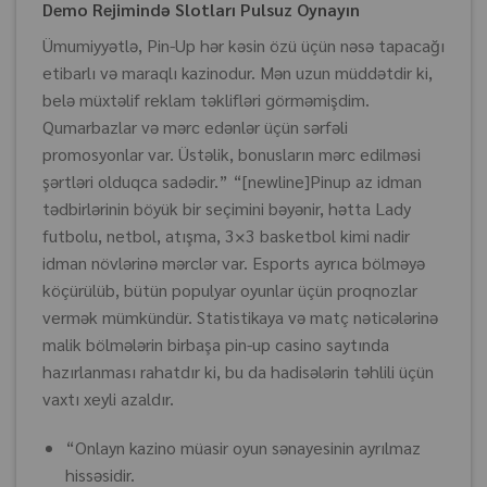
Demo Rejimində Slotları Pulsuz Oynayın
Ümumiyyətlə, Pin-Up hər kəsin özü üçün nəsə tapacağı
etibarlı və maraqlı kazinodur. Mən uzun müddətdir ki,
belə müxtəlif reklam təklifləri görməmişdim.
Qumarbazlar və mərc edənlər üçün sərfəli
promosyonlar var. Üstəlik, bonusların mərc edilməsi
şərtləri olduqca sadədir.” “[newline]Pinup az idman
tədbirlərinin böyük bir seçimini bəyənir, hətta Lady
futbolu, netbol, ​​atışma, 3×3 basketbol kimi nadir
idman növlərinə mərclər var. Esports ayrıca bölməyə
köçürülüb, bütün populyar oyunlar üçün proqnozlar
vermək mümkündür. Statistikaya və matç nəticələrinə
malik bölmələrin birbaşa pin-up casino saytında
hazırlanması rahatdır ki, bu da hadisələrin təhlili üçün
vaxtı xeyli azaldır.
“Onlayn kazino müasir oyun sənayesinin ayrılmaz
hissəsidir.