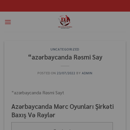
UNCATEGORIZED
“azərbaycanda Rəsmi Say
POSTED ON
23/07/2022
BY
ADMIN
“azərbaycanda Rəsmi Sayt
Azərbaycanda Mərc Oyunları Şirkəti
Baxış Və Rəylər