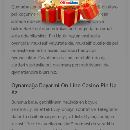
Qumarbazlar uduşların ödənilməsi və müxtəlif ölkələrə
pul köçürmə sürəti haqqında danışırlar. Rəylərdən
istifadə edərək siz müxtəlif xidmətlər Pin Up və
bukmeker kontorunun imkanları haqqında məlumat
əldə edə bilərsiniz. Pin Up-ün rəyləri vasitəsilə
oyunçular müxtəlif valyutalarda, müxtəlif ölkələrdə pul
ödənişlərinin edilməsinin nüansları haqqında
öyrənəcəklər. Cavablara əsasən, müxtəlif ödəniş
alətləri vasitəsilə pul çıxarmaq perspektivlərini də
qiymətləndirə bilərsiniz.
Oynamağa Dəyərmi On Line Casino Pin Up
Az
Bununla belə, çətinliklərin həllində ən böyük
səmərəliliyi və effektivliyi onlayn söhbət və Telegram-
da bota daxil olmaq nümayiş etdirib. Oyunçular üçün
xüsusi “Tez-tez verilən suallar” bölməsi də yaradılıb.