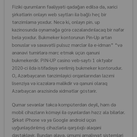
Fiziki qurumların fəaliyyəti qadağan edilsə də, xarici
şirkətlərin onlayn web saytları ilə bağlı heç bir
tənzimləmə yoxdur. Necə ki, onlayn pin. up
kazinosunda oynamağa görə cəzalandırılacaq bir nəfər
belə yoxdur. Bukmeker kontorunun Pin-Up artan
bonuslar və səxavətli pulsuz mərclər ilə e-idman” “və
ənənəvi turnirlərə mərc etmək üçün qanuni
bukmekerdir. PIN-UP casino veb-saytı 1 oktyabr
2020-ci ildə istifadəyə verilmiş bukmeker kontorudur.
O, Azərbaycanın tənzimləyici orqanlarından lazımi
lisenziya və icazələrə malikdir və qanuni olaraq
Azərbaycan ərazisində xidmətlər göstərir.
Qumar sevənlər təkcə kompüterdən deyil, həm də
mobil cihazların köməyi ilə oyunlardan həzz ala bilərlər.
Şirkət iPhone və ya Google android üçün
uyğunlaşdırılmış cihazlarla qarşılıqlı əlaqəni
dəstəkləyir. Bundan əlavə, ümumi əməliyyat sistemləri