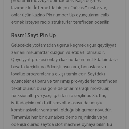
problemli mövzuya bölmək olar. Başa düşmək
lazımdır ki, İnternetdə bir çox “xüsusi” rəylər var,
onlar üçün kazino Pin number Up oyunçularını cəlb
etmək istəyən rəqib strukturlar tərəfindən ödənilir.
Rəsmi Sayt Pin Up
Gələcəkdə yoxlamadan uğurla keçmək üçün qeydiyyat
zamanı məlumatlar düzgün və etibarlı olmalıdır.
Qeydiyyat prosesi onlayn kazinoda ümumilikdə bir dəfə
həyata keçirilir və ödənişli oyunlara, bonuslara və
loyallıq proqramlarına çıxışı təmin edir. Saytdakı
əyləncələr etibarlı və tanınmış provayderlər tərəfindən
təklif olunur, buna görə də onlar maraqlı mövzular,
funksionallıq və yaxşı gəlirləri ilə seçilirlər. Slotlar,
istifadəçinin müxtəlif simvollar əsasında uduşlu
kombinasiyalar yaratmalı olduğu bir qumar növüdür.
Tamamilə hər bir qumarbaz demo rejimində və ya
ödənişli olaraq saytda slot machine oynaya bilər. Bu