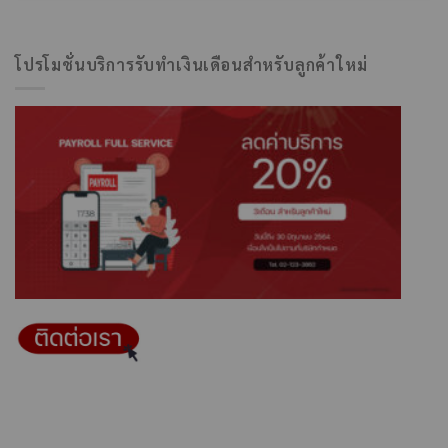
โปรโมชั่นบริการรับทำเงินเดือนสำหรับลูกค้าใหม่