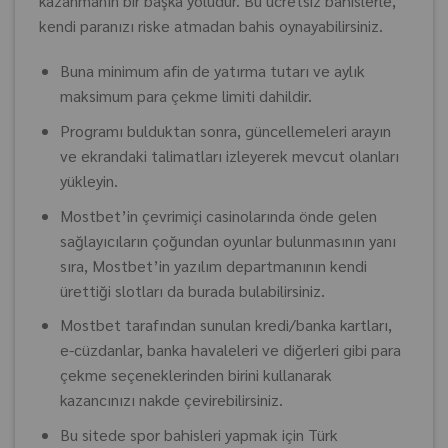
kazanmanın bir başka yoludur. Bu ücretsiz bahislerle,
kendi paranızı riske atmadan bahis oynayabilirsiniz.
Buna minimum afin de yatırma tutarı ve aylık
maksimum para çekme limiti dahildir.
Programı bulduktan sonra, güncellemeleri arayın
ve ekrandaki talimatları izleyerek mevcut olanları
yükleyin.
Mostbet’in çevrimiçi casinolarında önde gelen
sağlayıcıların çoğundan oyunlar bulunmasının yanı
sıra, Mostbet’in yazılım departmanının kendi
ürettiği slotları da burada bulabilirsiniz.
Mostbet tarafından sunulan kredi/banka kartları,
e-cüzdanlar, banka havaleleri ve diğerleri gibi para
çekme seçeneklerinden birini kullanarak
kazancınızı nakde çevirebilirsiniz.
Bu sitede spor bahisleri yapmak için Türk