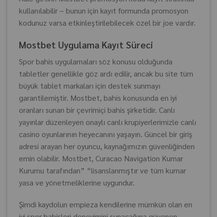
kullanılabilir – bunun için kayıt formunda promosyon
kodunuz varsa etkinleştirilebilecek özel bir joe vardır.
Mostbet Uygulama Kayıt Süreci
Spor bahis uygulamaları söz konusu olduğunda
tabletler genellikle göz ardı edilir, ancak bu site tüm
büyük tablet markaları için destek sunmayı
garantilemiştir. Mostbet, bahis konusunda en iyi
oranları sunan bir çevrimiçi bahis şirketidir. Canlı
yayınlar düzenleyen onaylı canlı krupiyerlerimizle canlı
casino oyunlarının heyecanını yaşayın. Güncel bir giriş
adresi arayan her oyuncu, kaynağımızın güvenliğinden
emin olabilir. Mostbet, Curacao Navigation Kumar
Kurumu tarafından” “lisanslanmıştır ve tüm kumar
yasa ve yönetmeliklerine uygundur.
Şimdi kaydolun empieza kendilerine mümkün olan en
iyi spor bahisleri deneyimini sunacağına güvenen