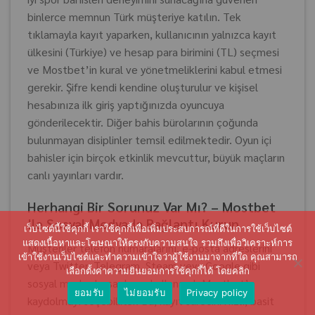
binlerce memnun Türk müşteriye katılın. Tek
tıklamayla kayıt yaparken, kullanıcının yalnızca kayıt
ülkesini (Türkiye) ve hesap para birimini (TL) seçmesi
ve Mostbet’in kural ve yönetmeliklerini kabul etmesi
gerekir. Şifre kendi kendine oluşturulur ve kişisel
hesabınıza ilk giriş yaptığınızda oyuncuya
gönderilecektir. Diğer bahis bürolarının çoğunda
bulunmayan disiplinler temsil edilmektedir. Oyun içi
bahisler için birçok etkinlik mevcuttur, büyük maçların
canlı yayınları vardır.
Herhangi Bir Sorunuz Var Mı? – Mostbet
Ile Sosyal Medyada Bağlantı Kurun
เว็บไซต์นี้ใช้คุกกี้ เราใช้คุกกี้เพื่อเพิ่มประสบการณ์ที่ดีในการใช้เว็บไซต์
แสดงเนื้อหาและโฆษณาให้ตรงกับความสนใจ รวมถึงเพื่อวิเคราะห์การ
Müşteriler telefon numaralarını, e-posta adreslerini
เข้าใช้งานเว็บไซต์และทำความเข้าใจว่าผู้ใช้งานมาจากที่ใด คุณสามารถ
veya Twitter, Telegram, Steam veya Google gibi
เลือกตั้งค่าความยินยอมการใช้คุกกี้ได้ โดยคลิก
sosyal medya hesaplarını kullanarak Mostbet’e
ยอมรับ
ไม่ยอมรับ
Privacy policy
kaydolmayı seçebilirler. Bu, kayıt sürecini hızlı, basit