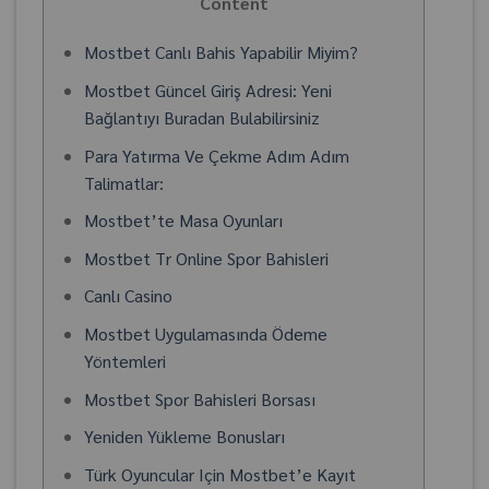
Content
Mostbet Canlı Bahis Yapabilir Miyim?
Mostbet Güncel Giriş Adresi: Yeni
Bağlantıyı Buradan Bulabilirsiniz
Para Yatırma Ve Çekme Adım Adım
Talimatlar:
Mostbet’te Masa Oyunları
Mostbet Tr Online Spor Bahisleri
Canlı Casino
Mostbet Uygulamasında Ödeme
Yöntemleri
Mostbet Spor Bahisleri Borsası
Yeniden Yükleme Bonusları
Türk Oyuncular Için Mostbet’e Kayıt