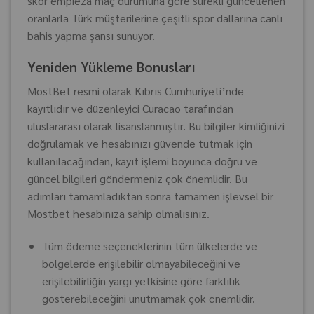
skor empieza maç durumuna göre sürekli güncellenen
oranlarla Türk müşterilerine çeşitli spor dallarına canlı
bahis yapma şansı sunuyor.
Yeniden Yükleme Bonusları
MostBet resmi olarak Kıbrıs Cumhuriyeti’nde
kayıtlıdır ve düzenleyici Curacao tarafından
uluslararası olarak lisanslanmıştır. Bu bilgiler kimliğinizi
doğrulamak ve hesabınızı güvende tutmak için
kullanılacağından, kayıt işlemi boyunca doğru ve
güncel bilgileri göndermeniz çok önemlidir. Bu
adımları tamamladıktan sonra tamamen işlevsel bir
Mostbet hesabınıza sahip olmalısınız.
Tüm ödeme seçeneklerinin tüm ülkelerde ve
bölgelerde erişilebilir olmayabileceğini ve
erişilebilirliğin yargı yetkisine göre farklılık
gösterebileceğini unutmamak çok önemlidir.