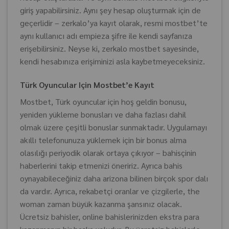
giriş yapabilirsiniz. Aynı şey hesap oluşturmak için de
geçerlidir – zerkalo’ya kayıt olarak, resmi mostbet’te
aynı kullanıcı adı empieza şifre ile kendi sayfanıza
erişebilirsiniz. Neyse ki, zerkalo mostbet sayesinde,
kendi hesabınıza erişiminizi asla kaybetmeyeceksiniz.
Türk Oyuncular Için Mostbet’e Kayıt
Mostbet, Türk oyuncular için hoş geldin bonusu,
yeniden yükleme bonusları ve daha fazlası dahil
olmak üzere çeşitli bonuslar sunmaktadır. Uygulamayı
akıllı telefonunuza yüklemek için bir bonus alma
olasılığı periyodik olarak ortaya çıkıyor – bahisçinin
haberlerini takip etmenizi öneririz. Ayrıca bahis
oynayabileceğiniz daha arizona bilinen birçok spor dalı
da vardır. Ayrıca, rekabetçi oranlar ve çizgilerle, the
woman zaman büyük kazanma şansınız olacak.
Ücretsiz bahisler, online bahislerinizden ekstra para