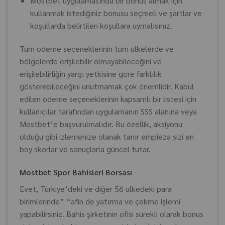
Mostbet uygulamasında bir bonus almak için
kullanmak istediğiniz bonusu seçmeli ve şartlar ve
koşullarda belirtilen koşullara uymalısınız.
Tüm ödeme seçeneklerinin tüm ülkelerde ve
bölgelerde erişilebilir olmayabileceğini ve
erişilebilirliğin yargı yetkisine göre farklılık
gösterebileceğini unutmamak çok önemlidir. Kabul
edilen ödeme seçeneklerinin kapsamlı bir listesi için
kullanıcılar tarafından uygulamanın SSS alanına veya
Mostbet’e başvurulmalıdır. Bu özellik, aksiyonu
olduğu gibi izlemenize olanak tanır empieza sizi en
boy skorlar ve sonuçlarla güncel tutar.
Mostbet Spor Bahisleri Borsası
Evet, Türkiye’deki ve diğer 56 ülkedeki para
birimlerinde” “afin de yatırma ve çekme işlemi
yapabilirsiniz. Bahis şirketinin ofisi sürekli olarak bonus