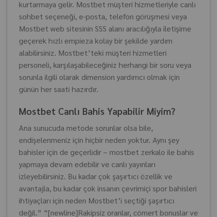
kurtarmaya gelir. Mostbet müşteri hizmetleriyle canlı
sohbet seçeneği, e-posta, telefon görüşmesi veya
Mostbet web sitesinin SSS alanı aracılığıyla iletişime
geçerek hızlı empieza kolay bir şekilde yardım
alabilirsiniz. Mostbet’teki müşteri hizmetleri
personeli, karşılaşabileceğiniz herhangi bir soru veya
sorunla ilgili olarak dimension yardımcı olmak için
günün her saati hazırdır.
Mostbet Canlı Bahis Yapabilir Miyim?
Ana sunucuda metode sorunlar olsa bile,
endişelenmeniz için hiçbir neden yoktur. Aynı şey
bahisler için de geçerlidir – mostbet zerkalo ile bahis
yapmaya devam edebilir ve canlı yayınları
izleyebilirsiniz. Bu kadar çok şaşırtıcı özellik ve
avantajla, bu kadar çok insanın çevrimiçi spor bahisleri
ihtiyaçları için neden Mostbet’i seçtiği şaşırtıcı
değil.” “[newline]Rakipsiz oranlar, cömert bonuslar ve