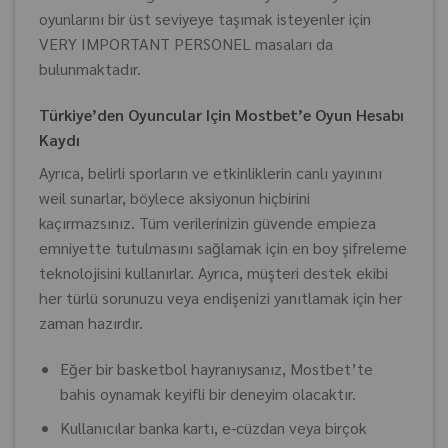
oyunlarını bir üst seviyeye taşımak isteyenler için
VERY IMPORTANT PERSONEL masaları da
bulunmaktadır.
Türkiye’den Oyuncular Için Mostbet’e Oyun Hesabı
Kaydı
Ayrıca, belirli sporların ve etkinliklerin canlı yayınını
weil sunarlar, böylece aksiyonun hiçbirini
kaçırmazsınız. Tüm verilerinizin güvende empieza
emniyette tutulmasını sağlamak için en boy şifreleme
teknolojisini kullanırlar. Ayrıca, müşteri destek ekibi
her türlü sorunuzu veya endişenizi yanıtlamak için her
zaman hazırdır.
Eğer bir basketbol hayranıysanız, Mostbet’te
bahis oynamak keyifli bir deneyim olacaktır.
Kullanıcılar banka kartı, e-cüzdan veya birçok