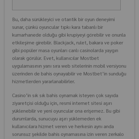
Bu, daha sürükleyici ve otantik bir oyun deneyimi
sunar, çünkü oyuncular tıpkı kara tabanlı bir
kumarhanede olduğu gibi krupiyeyi görebilir ve onunla
etkileşime girebilir. Blackjack, rulet, bakara ve poker
gibi popüler masa oyunları canlı casinolarda yaygın
olarak görülür. Evet, kullanıcılar Mostbet
uygulamasının yanı sıra web sitelerinin mobil versiyonu
üzerinden de bahis oynayabilir ve Mostbet’in sunduğu
hizmetlerden yararlanabilirler.
Casino’in sık sık bahis oynamak isteyen çok sayıda
ziyaretçisi olduğu için, resmi internet sitesi aşırı
yüklenebilir ve yeni oyuncular ona erişemez. Bu gibi
durumlarda, sunucuyu aşırı yüklemeden ek
kullanıcılara hizmet veren ve herkesin aynı anda
sorunsuz şekilde bahis oynamasına izin veren zerkalo