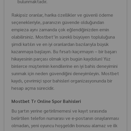
bulunmaktadır.
Rakipsiz oranlar, harika özellikler ve güvenli ödeme
seçenekleriyle, paranızın güvende olduğundan
empieza aynı zamanda çok eğlendiğinizden emin
olabilirsiniz. Mostbet’in sürekli büyüyen topluluğuna
şimdi katılın ve en iyi oranlardan bazılarıyla büyük
kazanmaya başlayın. Bu fırsatı kaçırmayın – bir başarı
hikayesinin parçası olmak için bugün kaydolun! Yüz
binlerce müşterinin kendilerine en iyi bahis deneyimini
sunmak için neden güvendiğini deneyimleyin. Mostbet
kaydı, çevrimiçi spor bahisleri organizasyonunda bir
hesap açma sürecidir.
Mostbet Tr Online Spor Bahisleri
Bu şartın yerine getirilmemesi ve kayıt sırasında
belirtilen telefon numarası ve e-postanın onaylanması
olmadan, yeni oyuncu hoşgeldin bonusu alamaz ve ilk