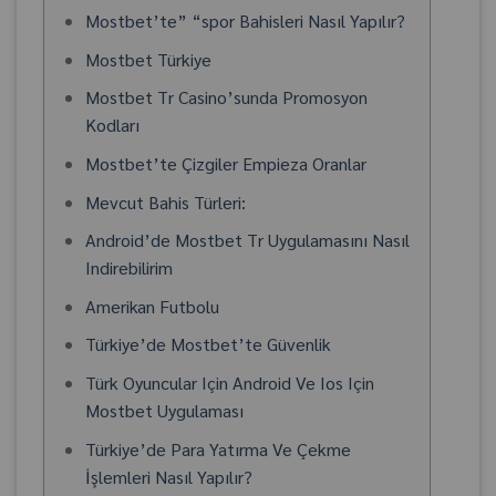
Mostbet’te” “spor Bahisleri Nasıl Yapılır?
Mostbet Türkiye
Mostbet Tr Casino’sunda Promosyon
Kodları
Mostbet’te Çizgiler Empieza Oranlar
Mevcut Bahis Türleri:
Android’de Mostbet Tr Uygulamasını Nasıl
Indirebilirim
Amerikan Futbolu
Türkiye’de Mostbet’te Güvenlik
Türk Oyuncular Için Android Ve Ios Için
Mostbet Uygulaması
Türkiye’de Para Yatırma Ve Çekme
İşlemleri Nasıl Yapılır?