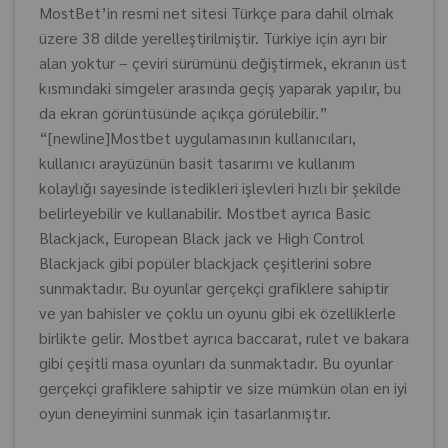
MostBet’in resmi net sitesi Türkçe para dahil olmak
üzere 38 dilde yerelleştirilmiştir. Türkiye için ayrı bir
alan yoktur – çeviri sürümünü değiştirmek, ekranın üst
kısmındaki simgeler arasında geçiş yaparak yapılır, bu
da ekran görüntüsünde açıkça görülebilir.”
“[newline]Mostbet uygulamasının kullanıcıları,
kullanıcı arayüzünün basit tasarımı ve kullanım
kolaylığı sayesinde istedikleri işlevleri hızlı bir şekilde
belirleyebilir ve kullanabilir. Mostbet ayrıca Basic
Blackjack, European Black jack ve High Control
Blackjack gibi popüler blackjack çeşitlerini sobre
sunmaktadır. Bu oyunlar gerçekçi grafiklere sahiptir
ve yan bahisler ve çoklu un oyunu gibi ek özelliklerle
birlikte gelir. Mostbet ayrıca baccarat, rulet ve bakara
gibi çeşitli masa oyunları da sunmaktadır. Bu oyunlar
gerçekçi grafiklere sahiptir ve size mümkün olan en iyi
oyun deneyimini sunmak için tasarlanmıştır.