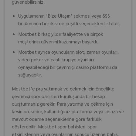
güvenebilirsiniz.
Uygulamanın ‘Bize Ulaşın’ sekmesi veya SSS
bölümünün her ikisi de çeşitli seçenekleri listeler.
Mostbet birkaç yıldır faaliyette ve birçok
müşterinin güvenini kazanmayı başardı.
Mostbet ayrıca oyuncuların slot, zaman oyunları,
video poker ve canlı krupiye oyunları
oynayabileceği bir çevrimiçi casino platformu da
sağlayabilir.
Mostbet’e pra yatırmak ve çekmek için öncelikle
çevrimiçi spor bahisleri kuruluşunda bir hesap
oluşturmanız gerekir. Para yatırma ve çekme için
kesin prosedür, kullandığınız platforma veya cihaza ve
mevcut ödeme seçeneklerine göre farklılık
gösterebilir. Mostbet spor bahisleri, spor
etkinliklerinin veya oyunlarının sonucu üzerine bahis