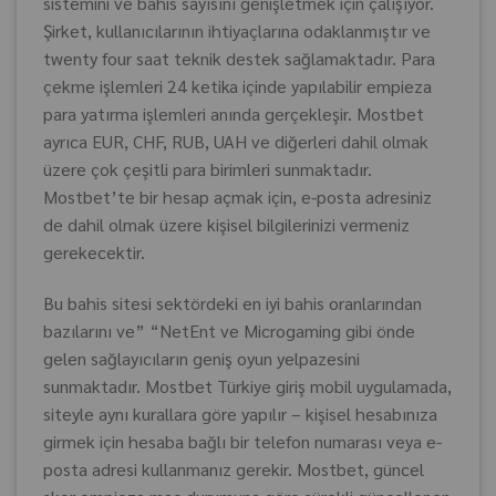
sistemini ve bahis sayısını genişletmek için çalışıyor.
Şirket, kullanıcılarının ihtiyaçlarına odaklanmıştır ve
twenty four saat teknik destek sağlamaktadır. Para
çekme işlemleri 24 ketika içinde yapılabilir empieza
para yatırma işlemleri anında gerçekleşir. Mostbet
ayrıca EUR, CHF, RUB, UAH ve diğerleri dahil olmak
üzere çok çeşitli para birimleri sunmaktadır.
Mostbet’te bir hesap açmak için, e-posta adresiniz
de dahil olmak üzere kişisel bilgilerinizi vermeniz
gerekecektir.
Bu bahis sitesi sektördeki en iyi bahis oranlarından
bazılarını ve” “NetEnt ve Microgaming gibi önde
gelen sağlayıcıların geniş oyun yelpazesini
sunmaktadır. Mostbet Türkiye giriş mobil uygulamada,
siteyle aynı kurallara göre yapılır – kişisel hesabınıza
girmek için hesaba bağlı bir telefon numarası veya e-
posta adresi kullanmanız gerekir. Mostbet, güncel