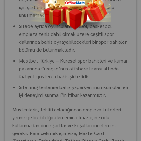
için şart empieza koşulların geçerli olduğunu
unutmamak önemlidir.
Sitede ayrıca oyuncuların futbol, basketbol
empieza tenis dahil olmak üzere çeşitli spor
dallarında bahis oynayabilecekleri bir spor bahisleri
bölümü de bulunmaktadır.
Mostbet Türkiye – Küresel spor bahisleri ve kumar
pazarında Curaçao’nun offshore lisansı altında
faaliyet gösteren bahis şirketidir.
Site, müşterilerine bahis yaparken mümkün olan en
iyi deneyimi sunma i?in itibar kazanmıştır.
Müşterilerin, teklifi anladığından empieza kriterleri
yerine getirebildiğinden emin olmak için kodu
kullanmadan önce şartlar ve koşulları incelemesi
gerekir. Para çekmek için Visa, MasterCard
(Smartpay), Embedded, Tether, Bitcoin Cash, Zcash,