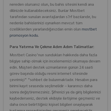
nereden olursanız olun, bu bahis sitesini kendi ana
dilinizde kullanabileceksiniz. Bunlar Mostbet
tarafından sunulan avantajlardan s?rf bazılarıdır, bu
nedenle bahislerinizi oynarken mevcut tüm
özelliklerden yararlandığınızdan emin olun
mostbet
promosyon kodu
.
Para Yatırma Ve Çekme Adım Adım Talimatlar:
Mostbet Casino’nun sundukları hakkında daha fazla
bilgiye sahip olmak için incelememizi okumaya devam
edin. Müşteri destek uzmanlarının günün 24 saati
görev başında olduğu resmi internet sitesinde
çevrimiçi” “sohbet de bulunmaktadır. Hesabın para
birimi kayıt sırasında seçilmelidir – kararınızı daha
sonra değiştiremezsiniz. Şifrenizi ya da giriş bilgilerinizi
kaybederseniz, destek ekibiyle iletişime geçmeniz ve
daha önce belirttiğiniz kişisel bilgileri onaylayarak
kurtarma prosedüründen geçmeniz gerekecektir.