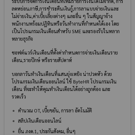
ระบบการจัดการเงินเดือนที่เพิ่มรายการเงินได้ไม่จำกัด, การ
ลดหย่อนภาษี,การชำระคืนเงินกู้,การลาแบบจ่ายเงินและ
ไม่จ่ายเงิน,ค่าเบี้ยเลี้ยงต่างๆ และอื่น ๆ ในสัญญาจ้าง
พนักงานพร้อมปฏิทินหรือวันทำงานที่กำหนดได้เอง โดย
เป็นโปรแกรมเงินเดือนสำหรับ SME และรองรับในหลาก
หลายธุรกิจ
ซอฟต์แวร์เงินเดือนที่ตั้งค่ากำหนดการจ่ายเงินเดือนราย
เดือน,รายปักษ์ หรือรายสัปดาห์
บอกลาวันทำเงินเดือนที่แสนยุ่งเหยิง น่าปวดหัว ด้วย
โปรแกรมเงินเดือนออนไลน์ ใช้ ByteHR โปรแกรมเงิน
เดือน ที่จะทำให้คุณทำเงินเดือนได้อย่างถูกต้อง และ
รวดเร็ว
คำนวณ OT, เบี้ยขยัน, การลา อัตโนมัติ
สลิปเงินเดือนออนไลน์
ยื่น ภงด.1, ประกันสังคม, อื่นๆ