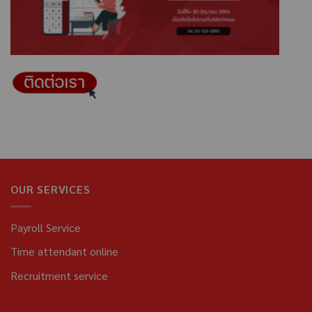
OUR SERVICES
Payroll Service
Time attendant online
Recruitment service