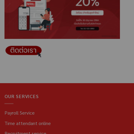
OUR SERVICES
Payroll Service
Time attendant online
Recruitment service