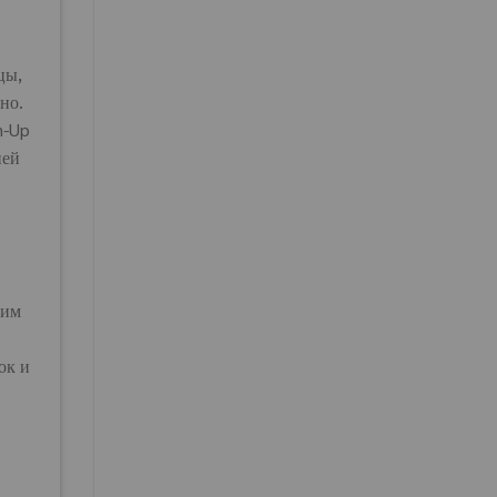
цы,
но.
n-Up
ней
ким
ок и