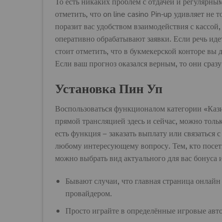
То есть никаких проблем с отдачей и регулярны
отметить, что on line casino Pin-up удивляет не
поразит вас удобством взаимодействия с кассой,
оперативно обрабатывают заявки. Если речь идет
стоит отметить, что в букмекерской конторе вы
Если ваш прогноз оказался верным, то они сразу 
Установка Пин Уп
Воспользоваться функционалом категории «Кази
прямой трансляцией здесь и сейчас, можно толь
есть функция – заказать выплату или связаться
любому интересующему вопросу. Тем, кто посет
можно выбрать вид актуального для вас бонуса
Бывают случаи, что главная страница онлай
провайдером.
Просто играйте в определённые игровые авт