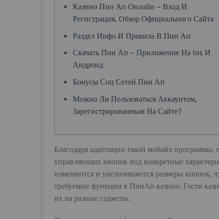
Казино Пин Ап Онлайн – Вход И
Регистрация, Обзор Официального Сайта
Раздел Инфо И Правила В Пин Ап
Скачать Пин Ап – Приложение На Ios И
Андроид
Бонусы Соц Сетей Пин Ап
Можно Ли Пользоваться Аккаунтом,
Зарегистрированным На Сайте?
Благодаря адаптации такой мобайл программы, 
управляющих кнопок под конкретные характери
изменяются и увеличиваются размеры кнопок, ч
требуемые функции в ПинАп казино. Гости кази
их на разные гаджеты.