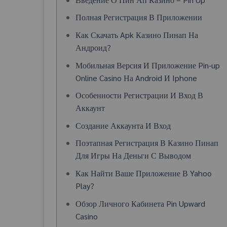
Полная Регистрация В Приложении
Как Скачать Apk Казино Пинап На
Андроид?
Мобильная Версия И Приложение Pin-up
Online Casino На Android И Iphone
Особенности Регистрации И Вход В
Аккаунт
Создание Аккаунта И Вход
Поэтапная Регистрация В Казино Пинап
Для Игры На Деньги С Выводом
Как Найти Ваше Приложение В Yahoo
Play?
Обзор Личного Кабинета Pin Upward
Casino