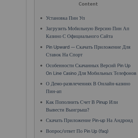
Content
Установка Пин Уп
Загрузить Мобильную Версию Пин Ап
Казино С Официального Сайта
Pin Upward — Скачать Приложение Для
Ставок На Спорт
Особенности Скачанных Версий Pin Up
On Line Casino Для Мобильных Телефонов
О Демо-развлечениях В Онлайн-казино
Пин-ап
Как Пополнить Счет В Pinup Или
Вывести Выигрыш?
Скачать Приложение Pin-up На Андроид
Вопрос/ответ По Pin Up (faq)