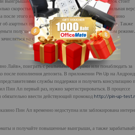
ми выигрышами у гемблеров точно не будет. Напоследок стоит
 только скоростью работы, а еще и вывода средств. Мобильная вер
 а после этого вам точно понравится, что сотрудники казино
 об азартных играх, то вывод придется ждать до 4 часов. Также
 деньги получаете вообще моментально в автоматическом режиме.
зачисляться на счет.
но Лайв», поиграть с реальными дилерами или понаблюдать за
ко после пополнения депозита. В приложении Pin Up на Андроид
 с представителями службы поддержки и получить консультацию 
ил Пин Ап первый раз, нужно зарегистрироваться. В процессе
 и обязательно ввести действующий промокод
http://pin-up-test.
н казино Пин Ап временно недоступна или заблокирована интерн
оматы и получайте повышенные выигрыши, а также зарабатывай