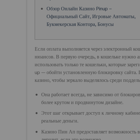
Обзор Онлайн Казино Pinup –
Официальный Сайт, Игровые Автоматы,
Букмекерская Контора, Бонусы
Если оплата выполняется через электронный ко
нюансов. В первую очередь, в кошельке нужно ав
использовать только те кошельки, которые зарег
up — обойти установленную блокировку сайта. П
казино, чтобы зеркало выделялось среди поддел
Она работает всегда, не зависимо от блокиро
более крутом и продвинутом дизайне.
Этот шаг открывает доступ к личному кабинет
реальные деньги.
Казино Пин Ап предоставляет возможность вы
депозит, если это возможно.