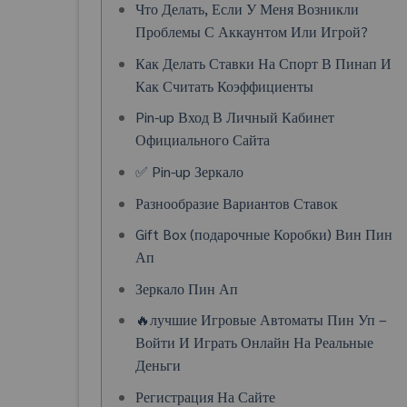
Что Делать, Если У Меня Возникли
Проблемы С Аккаунтом Или Игрой?
Как Делать Ставки На Спорт В Пинап И
Как Считать Коэффициенты
Pin-up Вход В Личный Кабинет
Официального Сайта
✅ Pin-up Зеркало
Разнообразие Вариантов Ставок
Gift Box (подарочные Коробки) Вин Пин
Ап
Зеркало Пин Ап
🔥лучшие Игровые Автоматы Пин Уп –
Войти И Играть Онлайн На Реальные
Деньги
Регистрация На Сайте