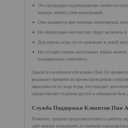
Это процедура подтверждения личности игро
вывода любых сумм выигрышей.
Они выдаются при помощи оповещений, кото
Не обязательно веб-хостинг будет включать в
Для поиска игры по ее названию в левой част
На сегодня списки актуальных зеркал можно
посвященных гемблингу.
Одной из особенностей казино Пин Ап являются
реального времени во время проведения спортив
зависимости от хода игры, что придает дополн
предоставляет игрокам доступ к обширной базе
Служба Поддержки Клиентов Пин А
Помните, средняя продолжительность работы зер
сайт-аналог блокируют, и гэмблеру приходится 