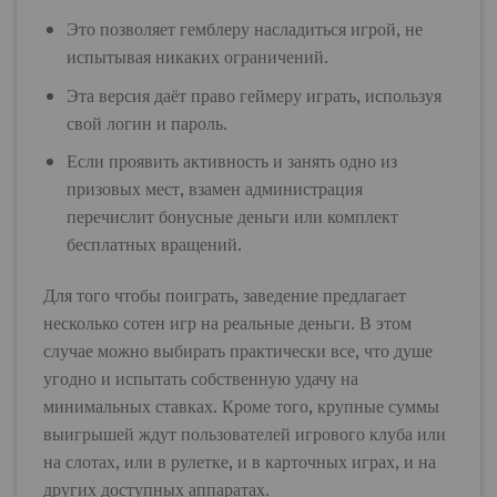
Это позволяет гемблеру насладиться игрой, не
испытывая никаких ограничений.
Эта версия даёт право геймеру играть, используя
свой логин и пароль.
Если проявить активность и занять одно из
призовых мест, взамен администрация
перечислит бонусные деньги или комплект
бесплатных вращений.
Для того чтобы поиграть, заведение предлагает
несколько сотен игр на реальные деньги. В этом
случае можно выбирать практически все, что душе
угодно и испытать собственную удачу на
минимальных ставках. Кроме того, крупные суммы
выигрышей ждут пользователей игрового клуба или
на слотах, или в рулетке, и в карточных играх, и на
других доступных аппаратах.