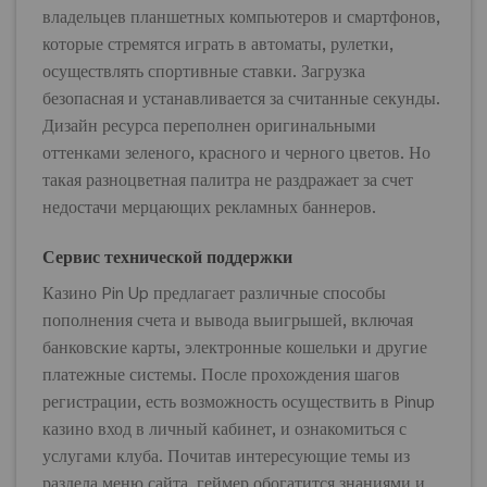
владельцев планшетных компьютеров и смартфонов,
которые стремятся играть в автоматы, рулетки,
осуществлять спортивные ставки. Загрузка
безопасная и устанавливается за считанные секунды.
Дизайн ресурса переполнен оригинальными
оттенками зеленого, красного и черного цветов. Но
такая разноцветная палитра не раздражает за счет
недостачи мерцающих рекламных баннеров.
Сервис технической поддержки
Казино Pin Up предлагает различные способы
пополнения счета и вывода выигрышей, включая
банковские карты, электронные кошельки и другие
платежные системы. После прохождения шагов
регистрации, есть возможность осуществить в Pinup
казино вход в личный кабинет, и ознакомиться с
услугами клуба. Почитав интересующие темы из
раздела меню сайта, геймер обогатится знаниями и