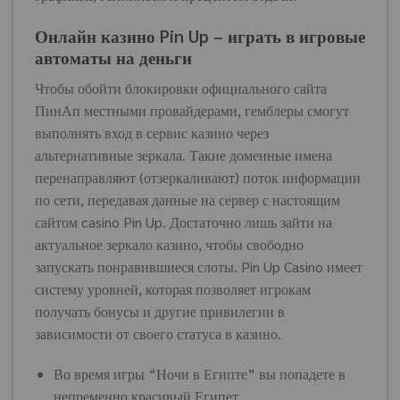
Онлайн казино Pin Up – играть в игровые
автоматы на деньги
Чтобы обойти блокировки официального сайта
ПинАп местными провайдерами, гемблеры смогут
выполнять вход в сервис казино через
альтернативные зеркала. Такие доменные имена
перенаправляют (отзеркаливают) поток информации
по сети, передавая данные на сервер с настоящим
сайтом casino Pin Up. Достаточно лишь зайти на
актуальное зеркало казино, чтобы свободно
запускать понравившиеся слоты. Pin Up Casino имеет
систему уровней, которая позволяет игрокам
получать бонусы и другие привилегии в
зависимости от своего статуса в казино.
Во время игры “Ночи в Египте” вы попадете в
непременно красивый Египет.