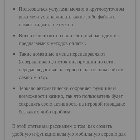
Пользоваться услугами можно в круглосуточном
режиме и устанавливать какие-либо файлы в
память гаджета не нужно.
Внесите депозит на свой счет, выбрав один из
предлагаемых методов оплаты.
Такие доменные имена перенаправляют
(отзеркаливают) поток информации по сети,
передавая данные на сервер с настоящим сайтом
casino Pin Up.
Зеркало автоматически сохраняет функции и
возможности казино, так что пользователь будет
сохранять свою активность на игровой площадке
без каких-либо проблем.
В этой статье мы расскажем о том, как создать
удобную и функциональную мобильную версию для