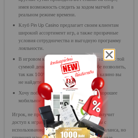
имея возможность следить за ходом матчей в
реальном режиме времени.
Клуб Pin Up Casino предлагает своим клиентам
широкий ассортимент игр, а также прозрачные
условия сотрудничества и выгодную программу
лояльности.
В игровом клубе необходимо прийти только с той
суммой денег, которую вы можете себе позволить,
так как 100% гарантии выигрышей в казино вы
не найдете.
Хочу поблагодарить разработчиков за хорошее
мобильное приложение Пин-Ап.
Игрок, не прошедший регистрацию, не получит
доступ к играм на деньги. Это форма игры с
использованием виртуального денежного баланса, но
принцип идентичен, как и в играх на реальные