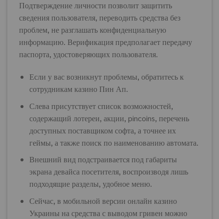
Подтверждение личности позволит защитить
сведения пользователя, переводить средства без
проблем, не разглашать конфиденциальную
информацию. Верификация предполагает передачу
паспорта, удостоверяющих пользователя.
Если у вас возникнут проблемы, обратитесь к
сотрудникам казино Пин Ап.
Слева присутствует список возможностей,
содержащий лотереи, акции, pincoins, перечень
доступных поставщиком софта, а точнее их
геймы, а также поиск по наименованию автомата.
Внешний вид подстраивается под габариты
экрана девайса посетителя, воспроизводя лишь
подходящие разделы, удобное меню.
Сейчас, в мобильной версии онлайн казино
Украины на средства с выводом гривен можно