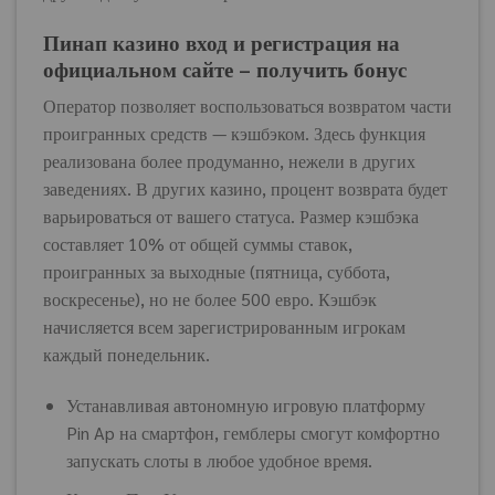
Пинап казино вход и регистрация на
официальном сайте – получить бонус
Оператор позволяет воспользоваться возвратом части
проигранных средств — кэшбэком. Здесь функция
реализована более продуманно, нежели в других
заведениях. В других казино, процент возврата будет
варьироваться от вашего статуса. Размер кэшбэка
составляет 10% от общей суммы ставок,
проигранных за выходные (пятница, суббота,
воскресенье), но не более 500 евро. Кэшбэк
начисляется всем зарегистрированным игрокам
каждый понедельник.
Устанавливая автономную игровую платформу
Pin Ap на смартфон, гемблеры смогут комфортно
запускать слоты в любое удобное время.