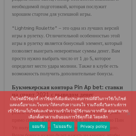
необходимой подготовкой, которая послужит
хорошим стартом для успешной игры.
“Lightning Roulette” – это одна из лучших версий
игры в рулетку. Отличительной особенностью этой
игры в рулетку является бонусный элемент, который
позволяет выиграть невероятные суммы денег. Вам
просто нужно выбрать число от 1 до 5, которое
определит место удара молнии. Также в клубе есть
возможность получить дополнительные бонусы.
Букмекерская контора Pin Ap bet: ставки
на спорт 2021 с выводом денег
เว็บไซต์นี้ใช้คุกกี้ เราใช้คุกกี้เพื่อเพิ่มประสบการณ์ที่ดีในการใช้เว็บไซต์
Здесь можно подчеркнуть самые популярные
แสดงเนื้อหาและโฆษณาให้ตรงกับความสนใจ รวมถึงเพื่อวิเคราะห์การ
เข้าใช้งานเว็บไซต์และทำความเข้าใจว่าผู้ใช้งานมาจากที่ใด คุณสามารถ
развлечения, увидеть график, что выбирают игроки
เลือกตั้งค่าความยินยอมการใช้คุกกี้ได้ โดยคลิก
прямо сейчас. Каждый новичок в онлайн казино Пин
ยอมรับ
ไม่ยอมรับ
Privacy policy
Уп получает бездепозитный бонус за регистрацию.
Возле бонуса нужно будет нажать на кнопку, чтобы