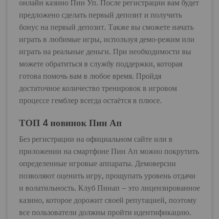
онлайн казино Пин Уп. После регистрации вам будет
предложено сделать первый депозит и получить
бонус на первый депозит. Также вы сможете начать
играть в любимые игры, используя демо-режим или
играть на реальные деньги. При необходимости вы
можете обратиться в службу поддержки, которая
готова помочь вам в любое время. Пройдя
достаточное количество тренировок в игровом
процессе гемблер всегда остаётся в плюсе.
ТОП 4 новинок Пин Ап
Без регистрации на официальном сайте или в
приложении на смартфоне Пин Ап можно покрутить
определенные игровые аппараты. Демоверсии
позволяют оценить игру, прощупать уровень отдачи
и волатильность. Клуб Пинап – это лицензированное
казино, которое дорожит своей репутацией, поэтому
все пользователи должны пройти идентификацию.