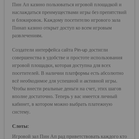
Пин Ап казино пользоваться игровой площадкой и
наслаждаться преимуществами игры без препятствий
и блокировок. Каждому посетителю игрового зала
Пинап казино открыт доступ ко всем игровым
развлечениям.
Создатели интерфейса сайта Pin-up достигли
совершенства в удобстве и простоте использования
игровой площадки, которая доступна для всех
посетителей. В наличии платформы есть абсолютно
всё необходимое для успешной и активной игры.
Чтобы внести реальные деньги на счет, этих шагов
вполне достаточно. Теперь у вас имеется личный
кабинет, в котором можно выбрать платежную
систему.
Слоты:
Игровой зал Пин Ап рад приветствовать каждого кто