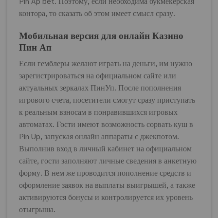
Pin Ap bet. Поэтому, если необходима букмекерская
контора, то сказать об этом имеет смысл сразу.
Мобильная версия для онлайн Казино
Пин Ап
Если гемблеры желают играть на деньги, им нужно
зарегистрироваться на официальном сайте или
актуальных зеркалах ПинУп. После пополнения
игрового счета, посетители смогут сразу приступать
к реальным взносам в понравившихся игровых
автоматах. Гости имеют возможность сорвать куш в
Pin Up, запуская онлайн аппараты с джекпотом.
Выполнив вход в личный кабинет на официальном
сайте, гости заполняют личные сведения в анкетную
форму. В нем же проводится пополнение средств и
оформление заявок на выплаты выигрышей, а также
активируются бонусы и контролируется их уровень
отыгрыша.