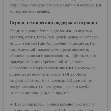
этой игры – угадать сегмент, на котором остановится
колесо после вращения.
Сервис технической поддержки игроков
Среди заведений России, где возможно играть в
рулетки, слоты, black jack, делать денежные ставки
на спорт казино Пин Ап особенно отличается. На
самом деле сайт довольно быстро развивается,
обновляет списки с лицензионным софтом, строго
придерживает всех требований лицензиата.
Проверенное игорное заведение Pin Up возможно
встретить во всех рейтингах и ТОПах сферы
игорного бизнеса. Но владельцы ПК уже сейчас
могут пользоваться всем функционалом клуба
игровых автоматов за счёт браузера.
Выполнив вход в личный кабинет, гости могут
круглые сутки проводить bet ставки на спорт,