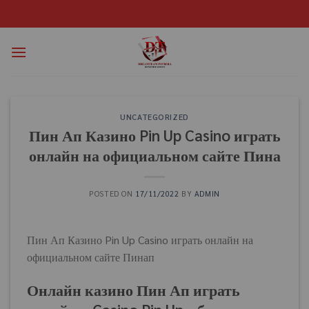
UNCATEGORIZED
Пин Ап Казино Pin Up Casino играть
онлайн на официальном сайте Пина
POSTED ON
17/11/2022
BY
ADMIN
Пин Ап Казино Pin Up Casino играть онлайн на
официальном сайте Пинап
Онлайн казино Пин Ап играть