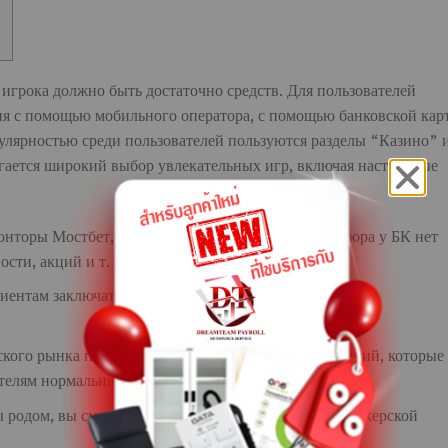
те игрока должно быть достаточно средств. Для пользователей
я с помощью мобильного оператора, с помощью банковской карт
лярностью среди пользователей пользуются разделы “Казино” 
агается широкий выбор увлекательных игр, включая настольные
онторы Мостбет, на момент написания данного обзора у БК нет
сти, акций и т. д.
иентам заключать пари на спорт по одним из самых
кого рынка по-прежнему остается несколько компаний, которые
телям нормальных условий для мобильного беттинга.
ы родом, вы сможете пользоваться этим сайтом букмекерской