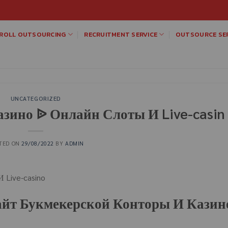
ROLL OUTSOURCING
RECRUITMENT SERVICE
OUTSOURCE SER
UNCATEGORIZED
азино ᐉ Онлайн Слоты И Live-casin
TED ON
29/08/2022
BY
ADMIN
 Live-casino
йт Букмекерской Конторы И Казин