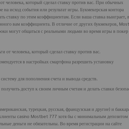
 от человека, который сделал ставку против вас. При обычных
ре на исход события или результат игры. Букмекерская контора
ть ставку по этим коэффициентам. Если ваша ставка выиграет, 
енного вам коэффициента. В отличие от других букмекеров, Mos
гроки могут общаться с реальными людьми во время игры в покер
ги от человека, который сделал ставку против вас.
комендуется в настройках смартфона разрешить установку
систему для пополнения счета и вывода средств.
 получить доступ к своим личным счетам и делать ставки безопа
мериканская, турецкая, русская, французская и другие) и баккар
 клиенты casino Mostbet 777 хотя бы с минимальным депозитом
альные деньги не обязательны. Во время регистрации на сайте