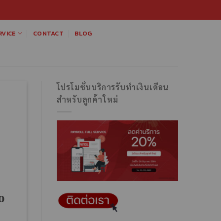
VICE
CONTACT
BLOG
โปรโมชั่นบริการรับทำเงินเดือน
สำหรับลูกค้าใหม่
о