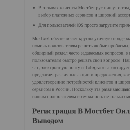
В отзывах клиенты Мостбет рус пишут о том
выбор платежных сервисов и широкий ассор
Для пользователей iOS просто загрузите при
Mostbet обеспечивает круглосуточную поддержк
помочь пользователям решить любые проблемы, с
обширный раздел часто задаваемых вопросов, в
пользователям быстро решать свои вопросы. На
чат, электронную почту и Telegram гарантируе
предлагает различные акции и предложения, ко
удовлетворению потребностей клиентов и широ
сервисом в России. Поскольку эта развивающаяс
нашим пользователям возможность не только смо
Регистрация В Мостбет Онл
Выводом