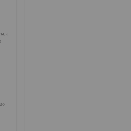
ы, а
и
 до