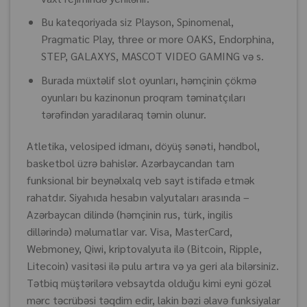
Bu kateqoriyada siz Playson, Spinomenal,
Pragmatic Play, three or more OAKS, Endorphina,
STEP, GALAXYS, MASCOT VIDEO GAMING və s.
Burada müxtəlif slot oyunları, həmçinin çökmə
oyunları bu kazinonun proqram təminatçıları
tərəfindən yaradılaraq təmin olunur.
Atletika, velosiped idmanı, döyüş sənəti, həndbol,
basketbol üzrə bahislər. Azərbaycandan tam
funksional bir beynəlxalq veb sayt istifadə etmək
rahatdır. Siyahıda hesabın valyutaları arasında –
Azərbaycan dilində (həmçinin rus, türk, ingilis
dillərində) məlumatlar var. Visa, MasterCard,
Webmoney, Qiwi, kriptovalyuta ilə (Bitcoin, Ripple,
Litecoin) vasitəsi ilə pulu artıra və ya geri ala bilərsiniz.
Tətbiq müştərilərə vebsaytda olduğu kimi eyni gözəl
mərc təcrübəsi təqdim edir, lakin bəzi əlavə funksiyalar