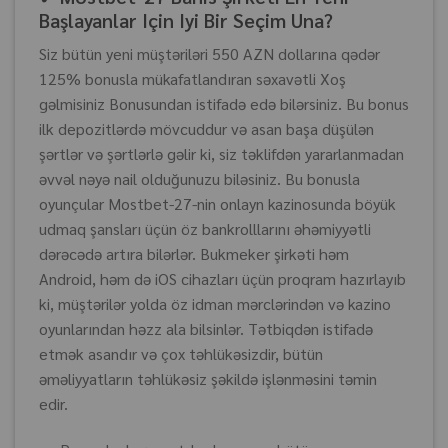
Başlayanlar Için Iyi Bir Seçim Una?
Siz bütün yeni müştəriləri 550 AZN dollarına qədər
125% bonusla mükafatlandıran səxavətli Xoş
gəlmisiniz Bonusundan istifadə edə bilərsiniz. Bu bonus
ilk depozitlərdə mövcuddur və asan başa düşülən
şərtlər və şərtlərlə gəlir ki, siz təklifdən yararlanmadan
əvvəl nəyə nail olduğunuzu biləsiniz. Bu bonusla
oyunçular Mostbet-27-nin onlayn kazinosunda böyük
udmaq şansları üçün öz bankrolllarını əhəmiyyətli
dərəcədə artıra bilərlər. Bukmeker şirkəti həm
Android, həm də iOS cihazları üçün proqram hazırlayıb
ki, müştərilər yolda öz idman mərclərindən və kazino
oyunlarından həzz ala bilsinlər. Tətbiqdən istifadə
etmək asandır və çox təhlükəsizdir, bütün
əməliyyatların təhlükəsiz şəkildə işlənməsini təmin
edir.