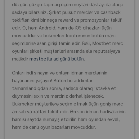
düzgün güzgü tapmaq üçün müştəri dəstəyi ilə əlaqə
saxlaya bilərsiniz. Şirkət pulsuz mərclər və cashback
təklifləri kimi bir neçə reward və promosyonlar təklif
edir. O, həm Android, həm də iOS cihazları üçün
mövcuddur və bukmeker kontorunun bütün mərc
seçimlərinə asan girişi təmin edir. Bəli, Mostbet mərc
oyunları şirkəti müştəriləri arasında əla reputasiyaya
malikdir
mostbetlə ad günü bütün
.
Onları indi sınayın və onlayn idman mərclərinin
həyəcanını yaşayın! Bütün bu addımlar
tamamlandıqdan sonra, sadəcə olaraq ‘stavka et’
düyməsini sıxın və mərciniz dərhal işlənəcək.
Bukmeker müştərilərə seçim etmək üçün geniş mərc
əmsalı və xətləri təklif edir. Ən son idman hadisələrinin
hamısı saytda nümayiş etdirilir, həm oyundan əvvəl,
həm də canlı oyun bazarları mövcuddur.