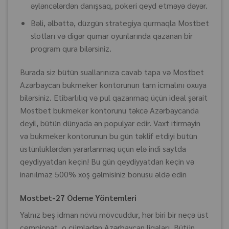
əyləncələrdən danışsaq, pokeri qeyd etməyə dəyər.
Bəli, əlbəttə, düzgün strategiya qurmaqla Mostbet
slotları və digər qumar oyunlarında qazanan bir
program qura bilərsiniz.
Burada siz bütün suallarınıza cavab tapa və Mostbet
Azərbaycan bukmeker kontorunun tam icmalını oxuya
bilərsiniz. Etibarlılıq və pul qazanmaq üçün ideal şərait
Mostbet bukmeker kontorunu təkcə Azərbaycanda
deyil, bütün dünyada ən populyar edir. Vaxt itirməyin
və bukmeker kontorunun bu gün təklif etdiyi bütün
üstünlüklərdən yararlanmaq üçün elə indi saytda
qeydiyyatdan keçin! Bu gün qeydiyyatdan keçin və
inanılmaz 500% xoş gəlmisiniz bonusu əldə edin
Mostbet-27 Ödeme Yöntemleri
Yalnız beş idman növü mövcuddur, hər biri bir neçə üst
çempionat, o cümlədən Azərbaycan liqaları. Bütün