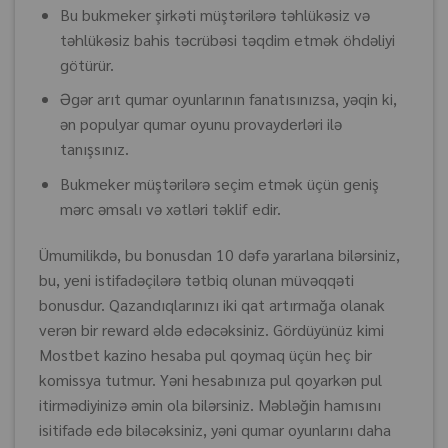
Bu bukmeker şirkəti müştərilərə təhlükəsiz və
təhlükəsiz bahis təcrübəsi təqdim etmək öhdəliyi
götürür.
Əgər arıt qumar oyunlarının fanatısınızsa, yəqin ki,
ən populyar qumar oyunu provayderləri ilə
tanışsınız.
Bukmeker müştərilərə seçim etmək üçün geniş
mərc əmsalı və xətləri təklif edir.
Ümumilikdə, bu bonusdan 10 dəfə yararlana bilərsiniz,
bu, yeni istifadəçilərə tətbiq olunan müvəqqəti
bonusdur. Qazandıqlarınızı iki qat artırmağa olanak
verən bir reward əldə edəcəksiniz. Gördüyünüz kimi
Mostbet kazino hesaba pul qoymaq üçün heç bir
komissya tutmur. Yəni hesabınıza pul qoyarkən pul
itirmədiyinizə əmin ola bilərsiniz. Məbləğin hamısını
isitifadə edə biləcəksiniz, yəni qumar oyunlarını daha