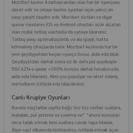
Mostbet kazino Azərbaycandan olan hər bir oyunçunu
dəvət edir və onlayn kazino oyunları üçün yalnız ən
yaxşı şəraiti təqdim edir. Mostbet slotları və digər
qumar oyunlarını iOS və Android cihazları üçün əlçatan
olan mobil tətbiq vasitəsilə də oynaya bilərsiniz.
Tətbiq yaxşı optimallaşdırlıb və əla işləyir, hətta
köhnəlmiş cihazlarda belə. Mostbet kazinoda hər bir
yeni qeydiyyatdan keçən oyunçu bonus əldə edə bilər.
Qeydiyyatdan dərhal sonra siz ilk dəfə pul qoyduqda
550 AZN-ə qədər +100% bonusu dərhal hesabınızda
əldə edə bilərsiniz. Kimi çox populyar və rahat ödəniş
metodlarını istifadə edə biləcəksiniz.
Canlı Krupiye Oyunları
Burada müştərilər saytla bağlı tez-tez verilən suallara,
məsələn, pul yatırma və çıxarma və” “ahora bonusları
necə tələb etmək kimi suallara cavab tapa bilərlər.
Əgər sayt ölkənizdə bloklanıbsa, istifadə etmək üçün