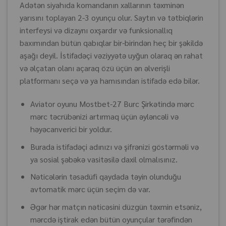
Adətən siyahıda komandanın xallarının təxminən
yarısını toplayan 2-3 oyunçu olur. Saytın və tətbiqlərin
interfeysi və dizaynı oxşardır və funksionallıq
baxımından bütün qabıqlar bir-birindən heç bir şəkildə
aşağı deyil. İstifadəçi vəziyyətə uyğun olaraq ən rahat
və əlçatan olanı açaraq özü üçün ən əlverişli
platformanı seçə və ya hamısından istifadə edə bilər.
Aviator oyunu Mostbet-27 Burc Şirkətində mərc
mərc təcrübənizi artırmaq üçün əyləncəli və
həyəcanverici bir yoldur.
Burada istifadəçi adınızı və şifrənizi göstərməli və
ya sosial şəbəkə vasitəsilə daxil olmalısınız.
Nəticələrin təsadüfi qaydada təyin olunduğu
avtomatik mərc üçün seçim də var.
Əgər hər matçın nəticəsini düzgün təxmin etsəniz,
mərcdə iştirak edən bütün oyunçular tərəfindən