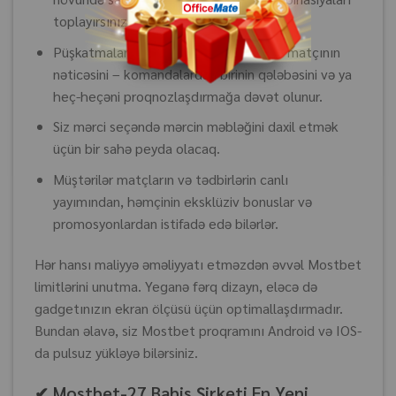
toplayırsınız.
Püşkatmalarda oyunçular 15 balompié matçının
nəticəsini – komandalardan birinin qələbəsini və ya
heç-heçəni proqnozlaşdırmağa dəvət olunur.
Siz mərci seçəndə mərcin məbləğini daxil etmək
üçün bir sahə peyda olacaq.
Müştərilər matçların və tədbirlərin canlı
yayımından, həmçinin eksklüziv bonuslar və
promosyonlardan istifadə edə bilərlər.
Hər hansı maliyyə əməliyyatı etməzdən əvvəl Mostbet
limitlərini unutma. Yeganə fərq dizayn, eləcə də
gadgetınızın ekran ölçüsü üçün optimallaşdırmadır.
Bundan əlavə, siz Mostbet proqramını Android və IOS-
da pulsuz yükləyə bilərsiniz.
✔ Mostbet-27 Bahis Şirketi En Yeni