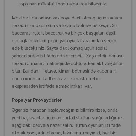
toplanan mükafat fondu əldə edə bilərsiniz.
Mostbet-də onlayn kazinoya daxil olmaq üçün sadəcə
hesabınıza daxil olun və kazino bölməsinə keçin. Siz
baccarat, rulet, baccarat və bir çox başqaları daxil
olmaqla müxtəlif populyar oyunlar arasından seçim
edə biləcəksiniz. Sayta daxil olmaq üçün sosial
şəbəkələrdən istifadə edə bilərsiniz. Xoş gəldin bonusu
hesabı 3 manat məbləğində doldurarkən aktivləşdirilə
bilər. Bundan” “əlavə, idman bölməsində kupona 4-
dən çox idman tədbiri əlavə etməklə turbo-
ekspressdən istifadə etmək imkanı var.
Populyar Provayderlər
Əgər siz haradan başlayacağınızı bilmirsinizsə, onda
yeni başlayanlar üçün ən sərfəli slotları vurğuladığımız
aşağıdakı cədvələ nəzər salın. Bütün oyunları istifadə
etmək çox çətin olacaq, lakin unutmayın ki, hər bir