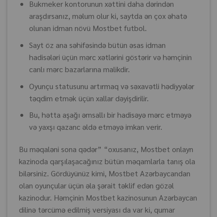
Bukmeker kontorunun xəttini daha dərindən
araşdırsanız, məlum olur ki, saytda ən çox əhatə
olunan idman növü Mostbet futbol.
Sayt öz ana səhifəsində bütün əsas idman
hadisələri üçün mərc xətlərini göstərir və həmçinin
canlı mərc bazarlarına malikdir.
Oyunçu statusunu artırmaq və səxavətli hədiyyələr
təqdim etmək üçün xallar dəyişdirilir.
Bu, hətta aşağı əmsallı bir hadisəyə mərc etməyə
və yaxşı qazanc əldə etməyə imkan verir.
Bu məqaləni sona qədər” “oxusanız, Mostbet onlayn
kazinoda qarşılaşacağınız bütün məqamlarla tanış ola
bilərsiniz. Gördüyünüz kimi, Mostbet Azərbaycandan
olan oyunçular üçün əla şərait təklif edən gözəl
kazinodur. Həmçinin Mostbet kazinosunun Azərbaycan
dilinə tərcümə edilmiş versiyası da var ki, qumar