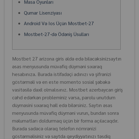
Masa Oyunları
Qumar Lisenziyası
Android Və Ios Üçün Mostbet-27
Mostbet-27-də Ödəniş Üsulları
Mostbet 27 arizona giris əldə edə biləcəksinizsaytın
əsas menyusunda müvafiq düyməni sıxaraq
hesabınıza. Burada istifadəçi adınızı və şifrənizi
göstərməli və en este momento sosial şəbəkə
vasitəsilə daxil olmalısınız. Mostbet azerbaycan giriş
cəhd edərkən probleminiz varsa, parolu unutdum
düyməsini sıxaraq həll edə bilərsiniz. Saytın əsas
menyusunda müvafiq düyməni vurun, bundan sonra
məlumatları doldurmaq üçün bir forma açılacaqdır.
Burada sadəcə olaraq telefon nömrənizi
göstərməlisiniz və saytda qeydiyyatınızı təsdiq