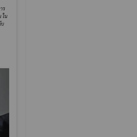
การ
ณ ใน
ับ