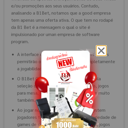
e/ou promoções aos seus usuários. Contudo,
analisando a B1Bet, notamos que a good empresa
tem apenas uma oferta ativa. O que tem no rodapé
da B1 Bet é a mensagem o qual o site é
impulsionado por uman empresa de software
program.
A interface clara do game e os gráficos nítidos
permitirão o qual você aproveite completamente
a jogabilidade.
O B1Bet Online Casino oferece uma ampla
seleção de jogos, incluindo caça-níqueis, jogos
para mesa, jogos sobre cassino ao vivo e muito
também.
Ao jogar no B1 Bet Casino, operating system
jogadores têm acesso an uma ampla variedade de
games de cassino, incluindo caça-níqueis, jogos