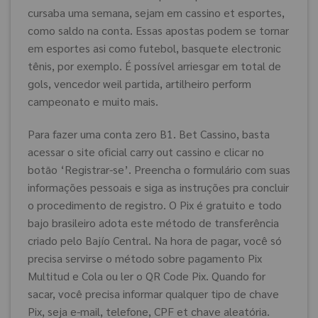
cursaba uma semana, sejam em cassino et esportes,
como saldo na conta. Essas apostas podem se tornar
em esportes asi como futebol, basquete electronic
tênis, por exemplo. É possível arriesgar em total de
gols, vencedor weil partida, artilheiro perform
campeonato e muito mais.
Para fazer uma conta zero B1. Bet Cassino, basta
acessar o site oficial carry out cassino e clicar no
botão ‘Registrar-se’. Preencha o formulário com suas
informações pessoais e siga as instruções pra concluir
o procedimento de registro. O Pix é gratuito e todo
bajo brasileiro adota este método de transferência
criado pelo Bajío Central. Na hora de pagar, você só
precisa servirse o método sobre pagamento Pix
Multitud e Cola ou ler o QR Code Pix. Quando for
sacar, você precisa informar qualquer tipo de chave
Pix, seja e-mail, telefone, CPF et chave aleatória.