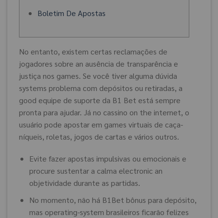
Boletim De Apostas
No entanto, existem certas reclamações de
jogadores sobre an ausência de transparência e
justiça nos games. Se você tiver alguma dúvida
systems problema com depósitos ou retiradas, a
good equipe de suporte da B1 Bet está sempre
pronta para ajudar. Já no cassino on the internet, o
usuário pode apostar em games virtuais de caça-
níqueis, roletas, jogos de cartas e vários outros.
Evite fazer apostas impulsivas ou emocionais e
procure sustentar a calma electronic an
objetividade durante as partidas.
No momento, não há B1Bet bônus para depósito,
mas operating-system brasileiros ficarão felizes