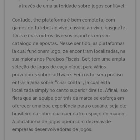
através de uma autoridade sobre jogos confiável.
Contudo, the plataforma é bem completa, com
games de futebol ao vivo, cassino ao vivo, basquete,
tênis e mais outros diversos esportes em seu
catálogo de apostas. Nesse sentido, as plataformas
la cual funcionam logo, ze encontram localizadas, na
sua maioria nos Paraísos Fiscais. Bet tem uma ampla
seleção de jogos de caça-níquel para vários
provedores sobre software. Feito isto, será preciso
entrar a área sobre “criar conta”, la cual está
localizada simply no canto superior direito. Afinal, isso
fiera que an equipe por trás da marca se esforça em
oferecer uma boa experiência para o usuário, seja ele
brasileiro ou sobre qualquer outro espaço do mundo.
A plataforma de jogos opera com dezenas de
empresas desenvolvedoras de jogos.