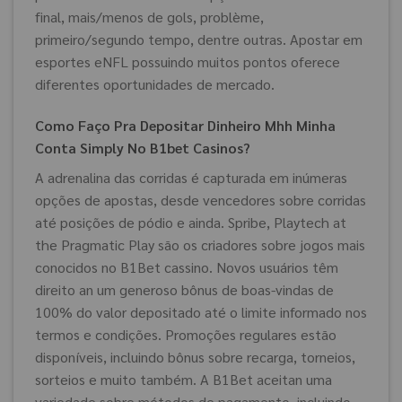
final, mais/menos de gols, problème,
primeiro/segundo tempo, dentre outras. Apostar em
esportes eNFL possuindo muitos pontos oferece
diferentes oportunidades de mercado.
Como Faço Pra Depositar Dinheiro Mhh Minha
Conta Simply No B1bet Casinos?
A adrenalina das corridas é capturada em inúmeras
opções de apostas, desde vencedores sobre corridas
até posições de pódio e ainda. Spribe, Playtech at
the Pragmatic Play são os criadores sobre jogos mais
conocidos no B1Bet cassino. Novos usuários têm
direito an um generoso bônus de boas-vindas de
100% do valor depositado até o limite informado nos
termos e condições. Promoções regulares estão
disponíveis, incluindo bônus sobre recarga, torneios,
sorteios e muito também. A B1Bet aceitan uma
variedade sobre métodos de pagamento, incluindo