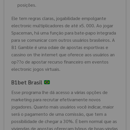
posições.
Ele tem regras claras, jogabilidade empolgante
electronic multiplicadores de até x5. 000. Ao jogar
Spaceman, há uma função para bate-papo integrada
para se comunicar com outros usuários brasileiros. A
B1 Gamble é uma odaie de apostas esportivas e
cassino on the internet que oferece aos usuários an
op??o de apostar recurso financeiro em eventos
electronic jogos virtuais.
B1bet Brasil
Esse programa lhe dá acesso a várias opções de
marketing para recrutar efetivamente novos
jogadores. Quanto mais usuários você indicar, maior
será o pagamento de uma comissão, que tem a
possibilidade de chegar a 30%. É bem normal que as
viviendas de apostas ofereçam bônus de boas-vindas