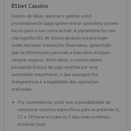
B1bet Cassino
Depois de dejar, apostar e ganhar, você
provavelmente ajajai querer retirar operating system
lucros para a sua conta actual. A plataforma faz uso
criptografia SSL de última geração pra proteger
todas because transações financeiras, garantindo
que as informações pessoais e bancárias estejam
sempre seguros. Além disso, o cassino opera
possuindo licença de jogo emitida por uma
autoridade respeitável, o que assegura the
transparência e a legalidade das operações
realizadas.
Por conveniência, você tem a possibilidade de
selecionar eventos específicos para as próximas 6,
12 e 18 horas et para os 5 dias mais próximos,
incluindo hoje.