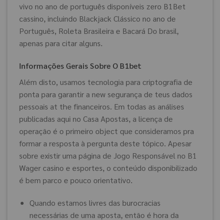
vivo no ano de português disponíveis zero B1Bet
cassino, incluindo Blackjack Clássico no ano de
Português, Roleta Brasileira e Bacará Do brasil,
apenas para citar alguns.
Informações Gerais Sobre O B1bet
Além disto, usamos tecnologia para criptografia de
ponta para garantir a new segurança de teus dados
pessoais at the financeiros. Em todas as análises
publicadas aqui no Casa Apostas, a licença de
operação é o primeiro object que consideramos pra
formar a resposta à pergunta deste tópico. Apesar
sobre existir uma página de Jogo Responsável no B1
Wager casino e esportes, o conteúdo disponibilizado
é bem parco e pouco orientativo.
Quando estamos livres das burocracias
necessárias de uma aposta, então é hora da