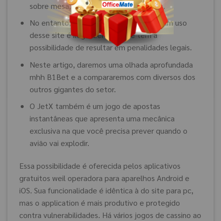
sobre mesa, jogos ao vivo e muito mais.
No entanto, é importante lembrar que um uso
desse site é ilegal zero Brasil e tem a
possibilidade de resultar em penalidades legais.
Neste artigo, daremos uma olhada aprofundada
mhh B1Bet e a compararemos com diversos dos
outros gigantes do setor.
O JetX também é um jogo de apostas
instantâneas que apresenta uma mecânica
exclusiva na que você precisa prever quando o
avião vai explodir.
Essa possibilidade é oferecida pelos aplicativos
gratuitos weil operadora para aparelhos Android e
iOS. Sua funcionalidade é idêntica à do site para pc,
mas o application é mais produtivo e protegido
contra vulnerabilidades. Há vários jogos de cassino ao