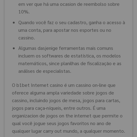
em ver que há uma ocasion de reembolso sobre
10%.
Quando você faz o seu cadastro, ganha o acesso à
uma conta, para apostar nos esportes ou no
cassino.
Algumas dasjenige ferramentas mais comuns
incluem os softwares de estatística, os modelos
matemáticos, since planilhas de fiscalização e as
análises de especialistas.
O b1bet Internet casino é um cassino on-line que
oferece alguma ampla variedade sobre jogos de
cassino, incluindo jogos de mesa, jogos para cartas,
jogos para caça-níqueis, entre outros. É uma
organizacion de jogos on the internet que permite o
qual você jogue seus jogos favoritos no ano de
qualquer lugar carry out mundo, a qualquer momento.