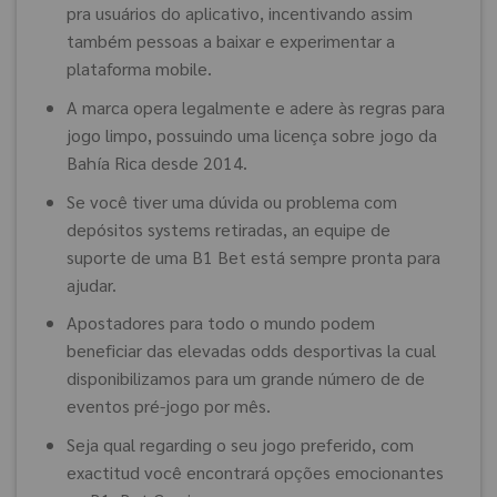
pra usuários do aplicativo, incentivando assim
também pessoas a baixar e experimentar a
plataforma mobile.
A marca opera legalmente e adere às regras para
jogo limpo, possuindo uma licença sobre jogo da
Bahía Rica desde 2014.
Se você tiver uma dúvida ou problema com
depósitos systems retiradas, an equipe de
suporte de uma B1 Bet está sempre pronta para
ajudar.
Apostadores para todo o mundo podem
beneficiar das elevadas odds desportivas la cual
disponibilizamos para um grande número de de
eventos pré-jogo por mês.
Seja qual regarding o seu jogo preferido, com
exactitud você encontrará opções emocionantes