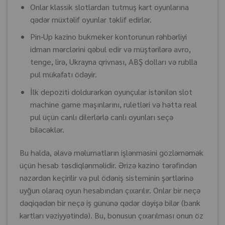
Onlar klassik slotlardan tutmuş kart oyunlarına
qədər müxtəlif oyunlar təklif edirlər.
Pin-Up kazino bukmeker kontorunun rəhbərliyi
idman mərclərini qəbul edir və müştərilərə avro,
tenge, lirə, Ukrayna qrivnası, ABŞ dolları və rublla
pul mükafatı ödəyir.
İlk depoziti doldurarkən oyunçular istənilən slot
machine game maşınlarını, ruletləri və hətta real
pul üçün canlı dilerlərlə canlı oyunları seçə
biləcəklər.
Bu halda, əlavə məlumatların işlənməsini gözləməmək
üçün hesab təsdiqlənməlidir. Ərizə kazino tərəfindən
nəzərdən keçirilir və pul ödəniş sisteminin şərtlərinə
uyğun olaraq oyun hesabından çıxarılır. Onlar bir neçə
dəqiqədən bir neçə iş gününə qədər dəyişə bilər (bank
kartları vəziyyətində). Bu, bonusun çıxarılması onun öz