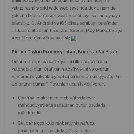
edilir və oyunçu bunun üçün mükafat alır. Bəli, siz
yalnız rəsmi world wide web saytında deyil, həm də
yüklənə bilən proqram vasitəsilə onlayn kazino oynaya
bilərsiniz. O, Android və iOS cihaz sahibləri tərəfindən
istifadə edilə bilər. Proqramı Google Play Market və ya
App Store-dan yükləməlisiniz
.
Pin-up Casino Promosyonları, Bonuslar Və Fişlər
Onların slotları və kart oyunları ilk dəqiqələrdən
valehedici olur. Qrafikanın keyfiyyətini və oyunun
hamarlığını yüksək qiymətləndirdim. Ümumiyyətlə, Pin-
Up onlayn qumar” “oyunları üçün layiqli yerdir.
Çıxarma, maksimum məbləğlərdə eyni
məhdudiyyətlərlə sadalanan bütün üsullarla
mümkündür.
Bu, daha çox klub rəhbərliyinin nüfuzlu
provayderlərlə əməkdaşlığı ilə bağlıdır.