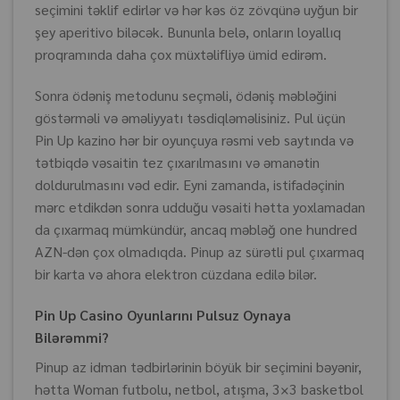
seçimini təklif edirlər və hər kəs öz zövqünə uyğun bir
şey aperitivo biləcək. Bununla belə, onların loyallıq
proqramında daha çox müxtəlifliyə ümid edirəm.
Sonra ödəniş metodunu seçməli, ödəniş məbləğini
göstərməli və əməliyyatı təsdiqləməlisiniz. Pul üçün
Pin Up kazino hər bir oyunçuya rəsmi veb saytında və
tətbiqdə vəsaitin tez çıxarılmasını və əmanətin
doldurulmasını vəd edir. Eyni zamanda, istifadəçinin
mərc etdikdən sonra udduğu vəsaiti hətta yoxlamadan
da çıxarmaq mümkündür, ancaq məbləğ one hundred
AZN-dən çox olmadıqda. Pinup az sürətli pul çıxarmaq
bir karta və ahora elektron cüzdana edilə bilər.
Pin Up Casino Oyunlarını Pulsuz Oynaya
Bilərəmmi?
Pinup az idman tədbirlərinin böyük bir seçimini bəyənir,
hətta Woman futbolu, netbol, ​​atışma, 3×3 basketbol