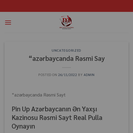
UNCATEGORIZED
“azərbaycanda Rəsmi Say
POSTED ON
26/11/2022
BY
ADMIN
“azərbaycanda Rəsmi Sayt
Pin Up Azərbaycanın Ən Yaxşı
Kazinosu Rəsmi Sayt Real Pulla
Oynayın