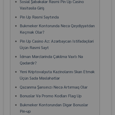
Sosial Şəbəkələr Rəsmi Pin Up Casino
Vasitəsilə Giriş
Pin Up Rəsmi Saytında
Bukmeker Kontorunda Necə Qeydiyyatdan
Keçmək Olar?
Pin Up Casino Az: Azərbaycan Istifadəçiləri
Üçün Rəsmi Sayt
İdman Mərclərində Çəkilmə Vaxtı Nə
Qədərdir?
Yeni Kriptovalyuta Kazinolarını Skan Etmək
Üçün Sadə Məsləhətlər
Qazanma Şansınızı Necə Artırmaq Olar
Bonuslar Və Promo Kodları Flag Up
Bukmeker Kontorundan Digər Bonuslar
Pin-up