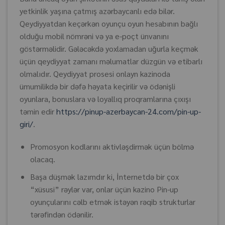
yetkinlik yaşına çatmış azərbaycanlı edə bilər.
Qeydiyyatdan keçərkən oyunçu oyun hesabının bağlı
olduğu mobil nömrəni və ya e-poçt ünvanını
göstərməlidir. Gələcəkdə yoxlamadan uğurla keçmək
üçün qeydiyyat zamanı məlumatlar düzgün və etibarlı
olmalıdır. Qeydiyyat prosesi onlayn kazinoda
ümumilikdə bir dəfə həyata keçirilir və ödənişli
oyunlara, bonuslara və loyallıq proqramlarına çıxışı
təmin edir
https://pinup-azerbaycan-24.com/pin-up-
giri/
.
Promosyon kodlarını aktivləşdirmək üçün bölmə
olacaq.
Başa düşmək lazımdır ki, İnternetdə bir çox
“xüsusi” rəylər var, onlar üçün kazino Pin-up
oyunçularını cəlb etmək istəyən rəqib strukturlar
tərəfindən ödənilir.