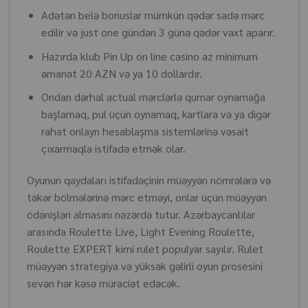
Adətən belə bonuslar mümkün qədər sadə mərc
edilir və just one gündən 3 günə qədər vaxt aparır.
Hazırda klub Pin Up on line casino az minimum
əmanət 20 AZN və ya 10 dollardır.
Ondan dərhal actual mərclərlə qumar oynamağa
başlamaq, pul üçün oynamaq, kartlara və ya digər
rahat onlayn hesablaşma sistemlərinə vəsait
çıxarmaqla istifadə etmək olar.
Oyunun qaydaları istifadəçinin müəyyən nömrələrə və
təkər bölmələrinə mərc etməyi, onlar üçün müəyyən
ödənişləri almasını nəzərdə tutur. Azərbaycanlılar
arasında Roulette Live, Light Evening Roulette,
Roulette EXPERT kimi rulet populyar sayılır. Rulet
müəyyən strategiya və yüksək gəlirli oyun prosesini
sevən hər kəsə müraciət edəcək.