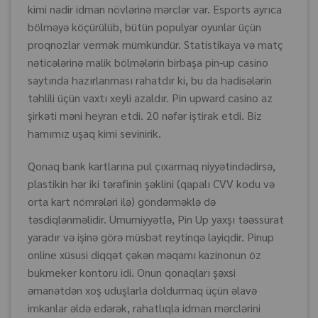
kimi nadir idman növlərinə mərclər var. Esports ayrıca
bölməyə köçürülüb, bütün populyar oyunlar üçün
proqnozlar vermək mümkündür. Statistikaya və matç
nəticələrinə malik bölmələrin birbaşa pin-up casino
saytında hazırlanması rahatdır ki, bu da hadisələrin
təhlili üçün vaxtı xeyli azaldır. Pin upward casino az
şirkəti məni heyran etdi. 20 nəfər iştirak etdi. Biz
hamımız uşaq kimi sevinirik.
Qonaq bank kartlarına pul çıxarmaq niyyətindədirsə,
plastikin hər iki tərəfinin şəklini (qapalı CVV kodu və
orta kart nömrələri ilə) göndərməklə də
təsdiqlənməlidir. Ümumiyyətlə, Pin Up yaxşı təəssürat
yaradır və işinə görə müsbət reytinqə layiqdir. Pinup
online xüsusi diqqət çəkən məqamı kazinonun öz
bukmeker kontoru idi. Onun qonaqları şəxsi
əmanətdən xoş uduşlarla doldurmaq üçün əlavə
imkanlar əldə edərək, rahatlıqla idman mərclərini