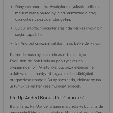
Dünyanın aparıcı istehsalçılarının yüksək tariflərə
malik minlərlə parlaq oyunları müntəzəm olaraq
oyunçulara yaxşı ödənişlər gətirir.
Bu cür müxtəlif seçimlər arasında hər kəs uyğun bir
seçim tapa bilər.
Bir Android cihazının sahibisinizsə, bəlkə də ikincisi.
Kazinoda masa əyləncəsinin əsas təminatçısı
Evolution-dır. Son illərin ən populyar kazino
oyunlarından biri Aviatordur. Bu, qəza əyləncəsinə
aiddir və onun mahiyyəti təyyarənin hündürlüyünü
proqnozlaşdırmaqdır. Bu əyləncə sadə, iddiasız oyuna
üstünlük verən hər kəsə müraciət edəcək.
Pin Up Added Bonus Pul Çıxarılır?
Bununla siz Pin Up- də idmana mərc edə və bununla de
uma sevimli idman növlərində qalib gələ bilərsiniz. Onu