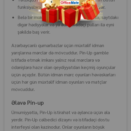
funksiyalara, oyunlara və bonuslara çıxışı var.
Belə bir mükafatın geri alınması, zamanla, saytdakı
digər hədiyyələr və ya adi istifadəçi pulları ilə eyni
şəkildə baş verir.
Azərbaycanlı qumarbazlar üçün müxtəlif idman
yarışlarına mərclər də mövcuddur. Pin-Up gamble
istifadə etmək imkanı yalnız real mərclərə və
ödənişlərə hazır olan qeydiyyatdan keçmiş oyunçular
üçün açıqdır. Bütün idman mərc oyunları həvəskarları
üçün hər gün müxtəlif idman oyunları və matçlar
mövcuddur.
Əlavə Pin-up
Ümumiyyətlə, Pin-Up istirahət və əyləncə üçün əla
yerdir. Pin-Up cəlbedici dizaynı və istifadəçi dostu
interfeysi olan kazinodur. Onlar oyunların böyük