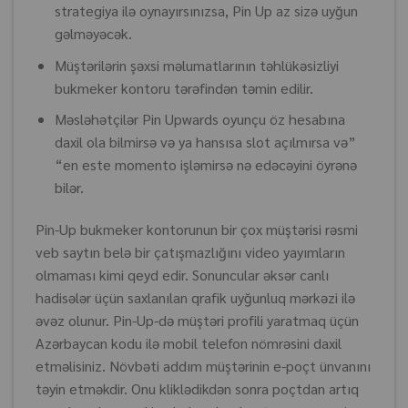
strategiya ilə oynayırsınızsa, Pin Up az sizə uyğun
gəlməyəcək.
Müştərilərin şəxsi məlumatlarının təhlükəsizliyi
bukmeker kontoru tərəfindən təmin edilir.
Məsləhətçilər Pin Upwards oyunçu öz hesabına
daxil ola bilmirsə və ya hansısa slot açılmırsa və”
“en este momento işləmirsə nə edəcəyini öyrənə
bilər.
Pin-Up bukmeker kontorunun bir çox müştərisi rəsmi
veb saytın belə bir çatışmazlığını video yayımların
olmaması kimi qeyd edir. Sonuncular əksər canlı
hadisələr üçün saxlanılan qrafik uyğunluq mərkəzi ilə
əvəz olunur. Pin-Up-də müştəri profili yaratmaq üçün
Azərbaycan kodu ilə mobil telefon nömrəsini daxil
etməlisiniz. Növbəti addım müştərinin e-poçt ünvanını
təyin etməkdir. Onu kliklədikdən sonra poçtdan artıq