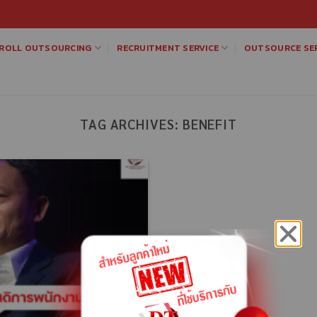
ROLL OUTSOURCING
RECRUITMENT SERVICE
OUTSOURCE SER
TAG ARCHIVES:
BENEFIT