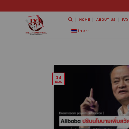
HOME
ABOUT US
PAY
ไทย
13
เม.ย.