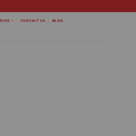
VICE
CONTACT US
BLOG