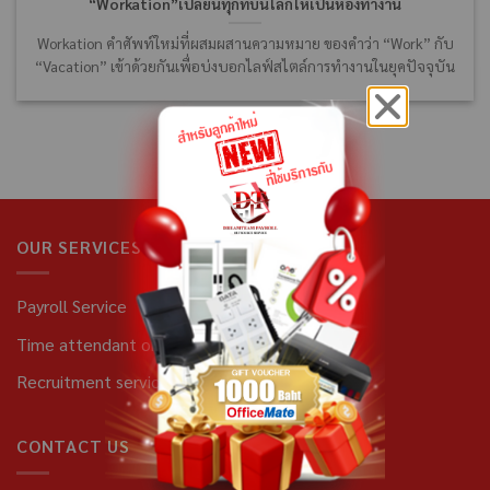
“Workation”เปลี่ยนทุกที่บนโลกให้เป็นห้องทำงาน
Workation คำศัพท์ใหม่ที่ผสมผสานความหมาย ของคำว่า “Work” กับ
“Vacation” เข้าด้วยกันเพื่อบ่งบอกไลฟ์สไตล์การทำงานในยุคปัจจุบัน
OUR SERVICES
Payroll Service
Time attendant online
Recruitment service
CONTACT US