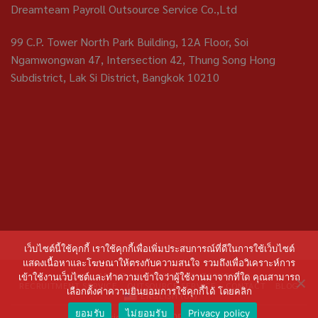
Dreamteam Payroll Outsource Service Co.,Ltd
99 C.P. Tower North Park Building, 12A Floor, Soi
Ngamwongwan 47, Intersection 42, Thung Song Hong
Subdistrict, Lak Si District, Bangkok 10210
เว็บไซต์นี้ใช้คุกกี้ เราใช้คุกกี้เพื่อเพิ่มประสบการณ์ที่ดีในการใช้เว็บไซต์
แสดงเนื้อหาและโฆษณาให้ตรงกับความสนใจ รวมถึงเพื่อวิเคราะห์การ
HOME
ABOUT US
PAYROLL OUTSOURCING
เข้าใช้งานเว็บไซต์และทำความเข้าใจว่าผู้ใช้งานมาจากที่ใด คุณสามารถ
RECRUITMENT SERVICE
OUTSOURCE SERVICE
CONTACT
BLOG
เลือกตั้งค่าความยินยอมการใช้คุกกี้ได้ โดยคลิก
ENGLISH (US)
ยอมรับ
ไม่ยอมรับ
Privacy policy
Copyright 2026 ©
DREAMTEAM