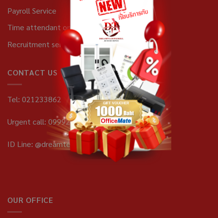
Payroll Service
Time attendant online
Recruitment service
CONTACT US
Tel: 021233862
Urgent call: 0999282731
ID Line: @dreamteam
OUR OFFICE